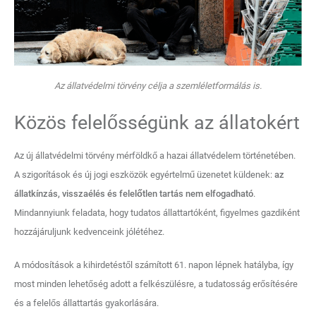
Az állatvédelmi törvény célja a szemléletformálás is.
Közös felelősségünk az állatokért
Az új állatvédelmi törvény mérföldkő a hazai állatvédelem történetében.
A szigorítások és új jogi eszközök egyértelmű üzenetet küldenek:
az
állatkínzás, visszaélés és felelőtlen tartás nem elfogadható
.
Mindannyiunk feladata, hogy tudatos állattartóként, figyelmes gazdiként
hozzájáruljunk kedvenceink jólétéhez.
A módosítások a kihirdetéstől számított 61. napon lépnek hatályba, így
most minden lehetőség adott a felkészülésre, a tudatosság erősítésére
és a felelős állattartás gyakorlására.