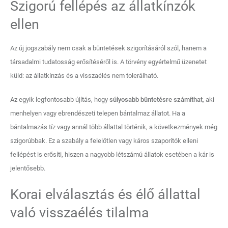
Szigorú fellépés az állatkínzók
ellen
Az új jogszabály nem csak a büntetések szigorításáról szól, hanem a
társadalmi tudatosság erősítéséről is. A törvény egyértelmű üzenetet
küld: az állatkínzás és a visszaélés nem tolerálható.
Az egyik legfontosabb újítás, hogy
súlyosabb büntetésre
számíthat
, aki
menhelyen vagy ebrendészeti telepen bántalmaz állatot. Ha a
bántalmazás tíz vagy annál több állattal történik, a következmények még
szigorúbbak. Ez a szabály a felelőtlen vagy káros szaporítók elleni
fellépést is erősíti, hiszen a nagyobb létszámú állatok esetében a kár is
jelentősebb.
Korai elválasztás és élő állattal
való visszaélés tilalma