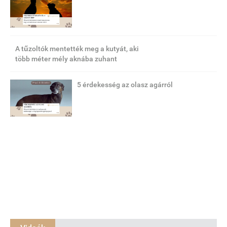
A tűzoltók mentették meg a kutyát, aki
több méter mély aknába zuhant
5 érdekesség az olasz agárról