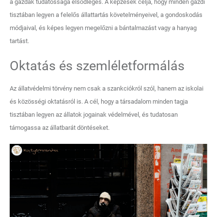
a gazdák tudatossága elsődleges. A képzések célja, hogy minden gazdi
tisztában legyen a felelős állattartás követelményeivel, a gondoskodás
módjaival, és képes legyen megelőzni a bántalmazást vagy a hanyag
tartást.
Oktatás és szemléletformálás
Az állatvédelmi törvény nem csak a szankciókról szól, hanem az iskolai
és közösségi oktatásról is. A cél, hogy a társadalom minden tagja
tisztában legyen az állatok jogainak védelmével, és tudatosan
támogassa az állatbarát döntéseket.