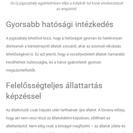
Az új jogszabály egyértelműen tiltja a kölykök túl korai elválasztását
az anyjuktól.
Gyorsabb hatósági intézkedés
A jogszabály lehetővé teszi, hogy a hatóságok gyorsan és hatékonyan
döntsenek a bántalmazott állatok sorsáról, akár az azonnali elkobzás
lehetőségével is. Ez azt jelenti, hogy a veszélyeztetett állatok hamarabb
kerülhetnek biztonságba, és a káros gyakorlatok gyorsan
megszüntethetők.
Felelősségteljes állattartás
képzéssel
Az állatkínzók csak képzés után tarthatnak újra állatot. A törvény előírja,
hogy aki nem vesz részt az állatvédelmi képzésen, eltiltható az
állattartástól. Nem elég csak a bírságot megfizetni – az állatok jóléte és