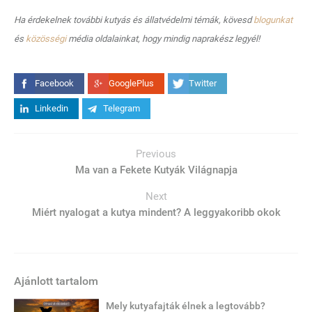
Ha érdekelnek további kutyás és állatvédelmi témák, kövesd
blogunkat
és
közösségi
média oldalainkat, hogy mindig naprakész legyél!
Facebook
GooglePlus
Twitter
Linkedin
Telegram
Previous
Ma van a Fekete Kutyák Világnapja
Next
Miért nyalogat a kutya mindent? A leggyakoribb okok
Ajánlott tartalom
Mely kutyafajták élnek a legtovább?