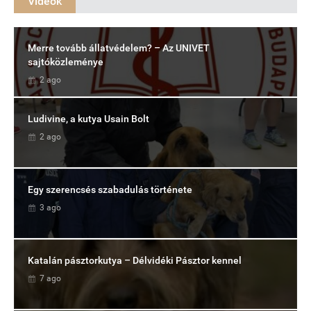
Videók
Merre tovább állatvédelem? – Az UNIVET
sajtóközleménye
2 ago
Ludivine, a kutya Usain Bolt
2 ago
Egy szerencsés szabadulás története
3 ago
Katalán pásztorkutya – Délvidéki Pásztor kennel
7 ago