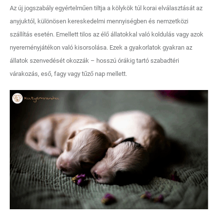
Az új jogszabály egyértelműen tiltja a kölykök túl korai elválasztását az
anyjuktól, különösen kereskedelmi mennyiségben és nemzetközi
szállítás esetén. Emellett tilos az élő állatokkal való koldulás vagy azok
nyereményjátékon való kisorsolása. Ezek a gyakorlatok gyakran az
állatok szenvedését okozzák – hosszú órákig tartó szabadtéri
várakozás, eső, fagy vagy tűző nap mellett.