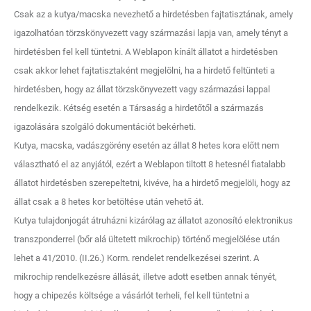
Csak az a kutya/macska nevezhető a hirdetésben fajtatisztának, amely
igazolhatóan törzskönyvezett vagy származási lapja van, amely tényt a
hirdetésben fel kell tüntetni. A Weblapon kínált állatot a hirdetésben
csak akkor lehet fajtatisztaként megjelölni, ha a hirdető feltünteti a
hirdetésben, hogy az állat törzskönyvezett vagy származási lappal
rendelkezik. Kétség esetén a Társaság a hirdetőtől a származás
igazolására szolgáló dokumentációt bekérheti.
Kutya, macska, vadászgörény esetén az állat 8 hetes kora előtt nem
választható el az anyjától, ezért a Weblapon tiltott 8 hetesnél fiatalabb
állatot hirdetésben szerepeltetni, kivéve, ha a hirdető megjelöli, hogy az
állat csak a 8 hetes kor betöltése után vehető át.
Kutya tulajdonjogát átruházni kizárólag az állatot azonosító elektronikus
transzponderrel (bőr alá ültetett mikrochip) történő megjelölése után
lehet a 41/2010. (II.26.) Korm. rendelet rendelkezései szerint. A
mikrochip rendelkezésre állását, illetve adott esetben annak tényét,
hogy a chipezés költsége a vásárlót terheli, fel kell tüntetni a