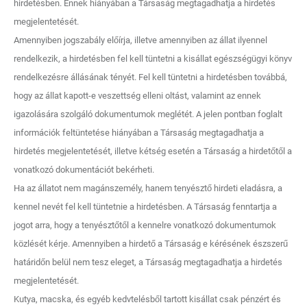
hirdetésben. Ennek hiányában a Társaság megtagadhatja a hirdetés
megjelentetését.
Amennyiben jogszabály előírja, illetve amennyiben az állat ilyennel
rendelkezik, a hirdetésben fel kell tüntetni a kisállat egészségügyi könyv
rendelkezésre állásának tényét. Fel kell tüntetni a hirdetésben továbbá,
hogy az állat kapott-e veszettség elleni oltást, valamint az ennek
igazolására szolgáló dokumentumok meglétét. A jelen pontban foglalt
információk feltüntetése hiányában a Társaság megtagadhatja a
hirdetés megjelentetését, illetve kétség esetén a Társaság a hirdetőtől a
vonatkozó dokumentációt bekérheti.
Ha az állatot nem magánszemély, hanem tenyésztő hirdeti eladásra, a
kennel nevét fel kell tüntetnie a hirdetésben. A Társaság fenntartja a
jogot arra, hogy a tenyésztőtől a kennelre vonatkozó dokumentumok
közlését kérje. Amennyiben a hirdető a Társaság e kérésének észszerű
határidőn belül nem tesz eleget, a Társaság megtagadhatja a hirdetés
megjelentetését.
Kutya, macska, és egyéb kedvtelésből tartott kisállat csak pénzért és