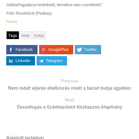
örökbefogadásra hirdethető, termékre nem cserélhető.”
Fotó: illusztráció (Pixabay)
Forrás
Tags
hírek
kutya
Facebook
GooglePlus
Twitter
Linkedin
Telegram
Previous
Nem indult eljárás állatkínzás miatt a bezárt kutya ügyében
Next
Összefogás a Szánhúzókért Közhasznú Alapítvány
Ajánlott tartalom