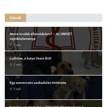
Videók
Merre tovább állatvédelem? – Az UNIVET
sajtóközleménye
2 ago
Ludivine, a kutya Usain Bolt
2 ago
Egy szerencsés szabadulás története
3 ago
Katalán pásztorkutya – Délvidéki Pásztor kennel