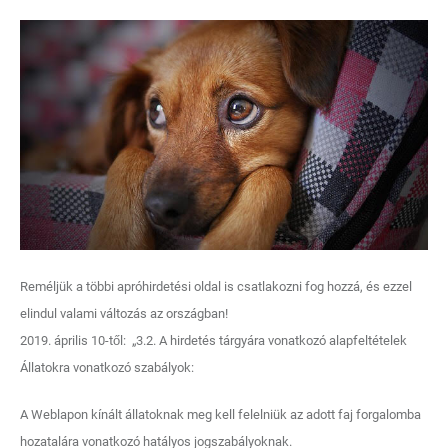
Reméljük a többi apróhirdetési oldal is csatlakozni fog hozzá, és ezzel
elindul valami változás az országban!
2019. április 10-től: „3.2. A hirdetés tárgyára vonatkozó alapfeltételek
Állatokra vonatkozó szabályok:
A Weblapon kínált állatoknak meg kell felelniük az adott faj forgalomba
hozatalára vonatkozó hatályos jogszabályoknak.