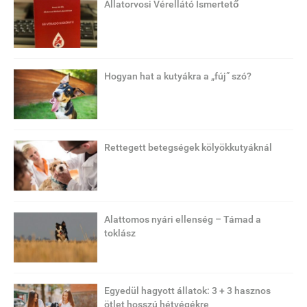
Állatorvosi Vérellátó Ismertető
Hogyan hat a kutyákra a „fúj” szó?
Rettegett betegségek kölyökkutyáknál
Alattomos nyári ellenség – Támad a
toklász
Egyedül hagyott állatok: 3 + 3 hasznos
ötlet hosszú hétvégékre