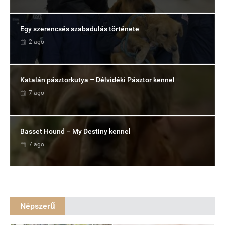
Egy szerencsés szabadulás története
2 ago
Katalán pásztorkutya – Délvidéki Pásztor kennel
7 ago
Basset Hound – My Destiny kennel
7 ago
Népszerű