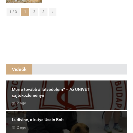
1 / 3
1
2
3
»
Videók
Merre tovább állatvédelem? – Az UNIVET
sajtóközleménye
2 ago
Ludivine, a kutya Usain Bolt
2 ago