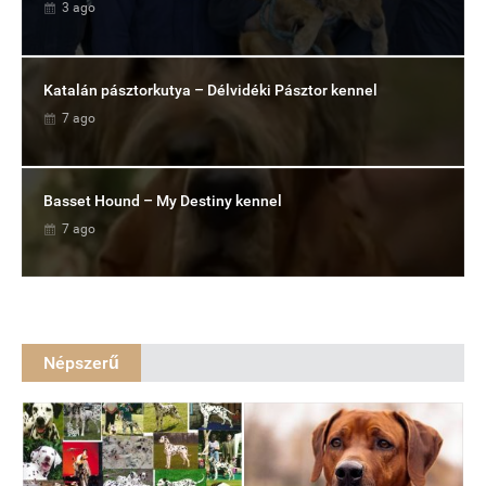
3 ago
Katalán pásztorkutya – Délvidéki Pásztor kennel
7 ago
Basset Hound – My Destiny kennel
7 ago
Népszerű