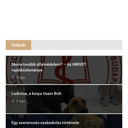
Videók
Merre tovább állatvédelem? – Az UNIVET
sajtóközleménye
2 ago
Ludivine, a kutya Usain Bolt
2 ago
Egy szerencsés szabadulás története