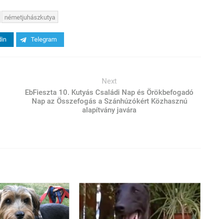
németjuhászkutya
din
Telegram
Next
EbFieszta 10. Kutyás Családi Nap és Örökbefogadó
Nap az Összefogás a Szánhúzókért Közhasznú
alapítvány javára