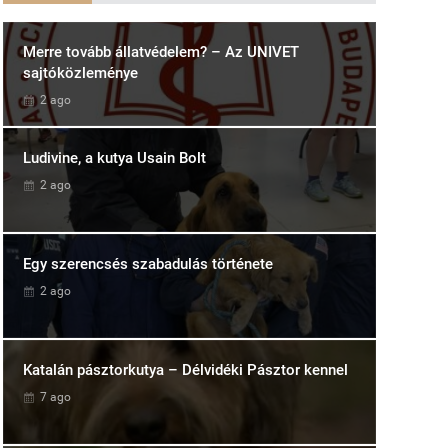
Merre tovább állatvédelem? – Az UNIVET
sajtóközleménye
2 ago
Ludivine, a kutya Usain Bolt
2 ago
Egy szerencsés szabadulás története
2 ago
Katalán pásztorkutya – Délvidéki Pásztor kennel
7 ago