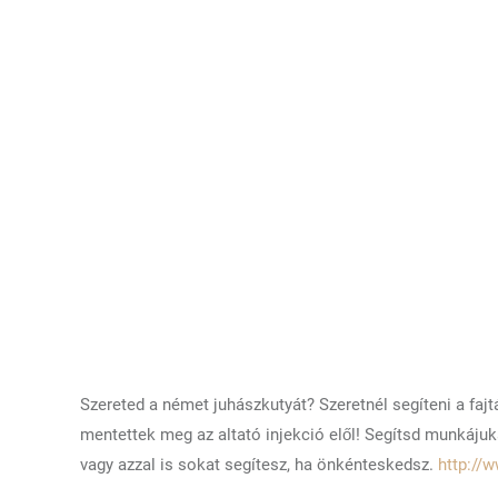
Szereted a német juhászkutyát? Szeretnél segíteni a faj
mentettek meg az altató injekció elől! Segítsd munkáju
vagy azzal is sokat segítesz, ha önkénteskedsz.
http://