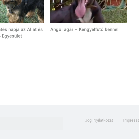
tés napja az Állat és
Angol agár – Kengyelfutó kennel
 Egyesület
Jogi Nyilatkozat
Impress