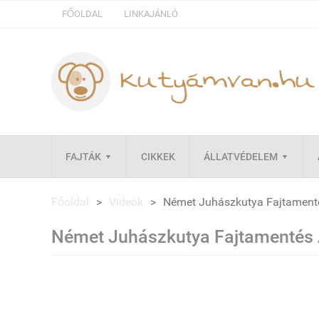
FŐOLDAL
LINKAJÁNLÓ
FAJTÁK
CIKKEK
ÁLLATVÉDELEM
Főoldal
>
Videók
>
Német Juhászkutya Fajtamenté
Német Juhászkutya Fajtamentés 