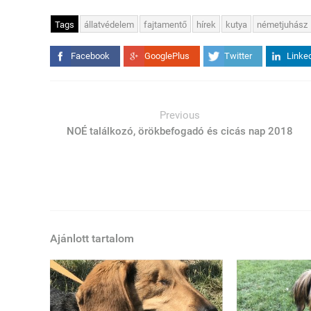
Tags
állatvédelem
fajtamentő
hírek
kutya
németjuhász
Facebook
GooglePlus
Twitter
Linke
Previous
NOÉ találkozó, örökbefogadó és cicás nap 2018
Ajánlott tartalom