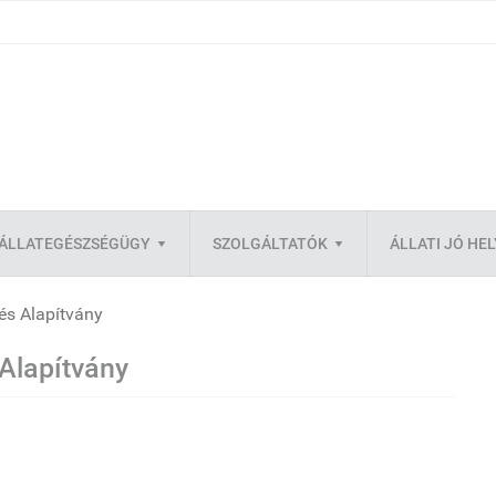
ÁLLATEGÉSZSÉGÜGY
SZOLGÁLTATÓK
ÁLLATI JÓ HE
s Alapítvány
Alapítvány