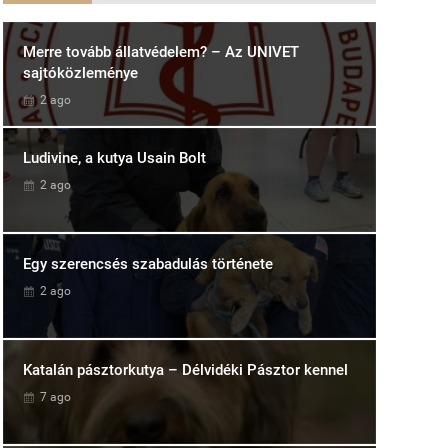
Merre tovább állatvédelem? – Az UNIVET
sajtóközleménye
2 ago
Ludivine, a kutya Usain Bolt
2 ago
Egy szerencsés szabadulás története
2 ago
Katalán pásztorkutya – Délvidéki Pásztor kennel
7 ago