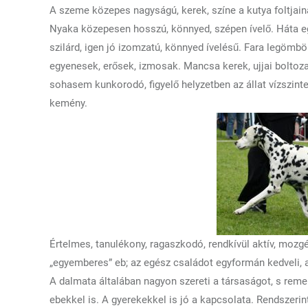
A szeme közepes nagyságú, kerek, színe a kutya foltjaina
Nyaka közepesen hosszú, könnyed, szépen ívelő. Háta e
szilárd, igen jó izomzatú, könnyed ívelésű. Fara legömb
egyenesek, erősek, izmosak. Mancsa kerek, ujjai boltoz
sohasem kunkorodó, figyelő helyzetben az állat vízszintese
kemény.
Értelmes, tanulékony, ragaszkodó, rendkívül aktív, moz
„egyemberes” eb; az egész családot egyformán kedveli, a
A dalmata általában nagyon szereti a társaságot, s reme
ebekkel is. A gyerekekkel is jó a kapcsolata. Rendszeri