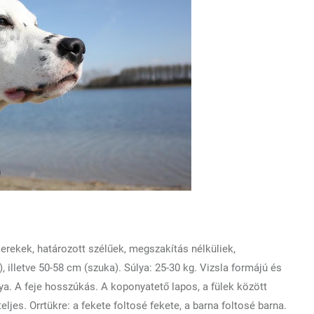
 kerekek, határozott szélűek, megszakítás nélküliek,
illetve 50-58 cm (szuka). Súlya: 25-30 kg. Vizsla formájú és
ya. A feje hosszúkás. A koponyatető lapos, a fülek között
ljes. Orrtükre: a fekete foltosé fekete, a barna foltosé barna.