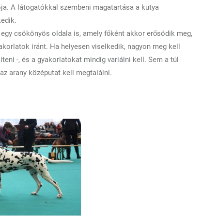
iója. A látogatókkal szembeni magatartása a kutya
edik.
 egy csökönyös oldala is, amely főként akkor erősödik meg,
yakorlatok iránt. Ha helyesen viselkedik, nagyon meg kell
teni -, és a gyakorlatokat mindig variálni kell. Sem a túl
az arany középutat kell megtalálni.