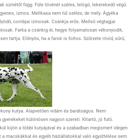
k színétől függ. Füle tövénél széles, lelógó, lekerekedő végű.
gyenes, izmos. Mellkasa nem túl széles, de mély. Ágyéka
ölyödő, combjai izmosak. Csánkja erős. Mellső végtagjai
atosak. Farka a csánkig ér, hegye folyamatosan vékonyodik,
n tartja. Előnyös, ha a farok is foltos. Szőrzete rövid, sűrű,
gékony kutya. Alapvetően vidám és barátságos. Nem
 gyerekeket különösen nagyon szereti. Kitartó, jó futó.
kül kijön a többi kutyájával és a szabadban megismert idegen
nt a macskákkal és egyéb háziállatokkal való együttélése sem