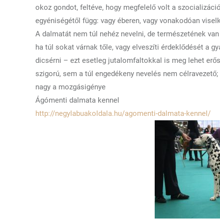
okoz gondot, feltéve, hogy megfelelő volt a szocializác
egyéniségétől függ: vagy éberen, vagy vonakodóan viselk
A dalmatát nem túl nehéz nevelni, de természetének van
ha túl sokat várnak tőle, vagy elveszíti érdeklődését a g
dicsérni – ezt esetleg jutalomfaltokkal is meg lehet erősí
szigorú, sem a túl engedékeny nevelés nem célravezető; 
nagy a mozgásigénye
Ágómenti dalmata kennel
http://negylabuakoldala.hu/agomenti-dalmata-kennel/