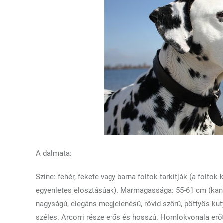
A dalmata:
Színe: fehér, fekete vagy barna foltok tarkítják (a foltok
egyenletes elosztásúak). Marmagassága: 55-61 cm (kan), 
nagyságú, elegáns megjelenésű, rövid szőrű, pöttyös kut
széles. Arcorri része erős és hosszú. Homlokvonala erőte