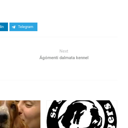
din
Telegram
Next
Ágómenti dalmata kennel