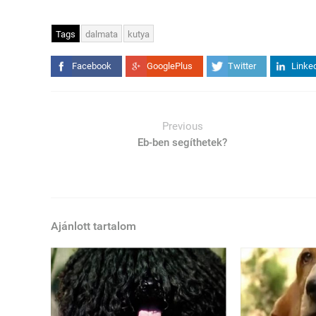
Tags
dalmata
kutya
Facebook
GooglePlus
Twitter
Linke
Previous
Eb-ben segíthetek?
Ajánlott tartalom