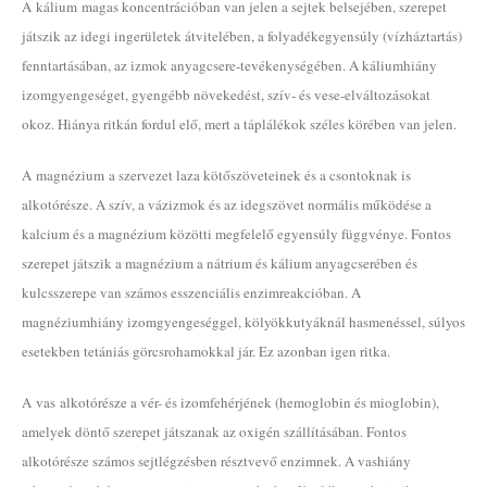
A kálium magas koncentrációban van jelen a sejtek belsejében, szerepet
játszik az idegi ingerületek átvitelében, a folyadékegyensúly (vízháztartás)
fenntartásában, az izmok anyagcsere-tevékenységében. A káliumhiány
izomgyengeséget, gyengébb növekedést, szív- és vese-elváltozásokat
okoz. Hiánya ritkán fordul elő, mert a táplálékok széles körében van jelen.
A magnézium a szervezet laza kötőszöveteinek és a csontoknak is
alkotórésze. A szív, a vázizmok és az idegszövet normális működése a
kalcium és a magnézium közötti megfelelő egyensúly függvénye. Fontos
szerepet játszik a magnézium a nátrium és kálium anyagcserében és
kulcsszerepe van számos esszenciális enzimreakcióban. A
magnéziumhiány izomgyengeséggel, kölyökkutyáknál hasmenéssel, súlyos
esetekben tetániás görcsrohamokkal jár. Ez azonban igen ritka.
A vas alkotórésze a vér- és izomfehérjének (hemoglobin és mioglobin),
amelyek döntő szerepet játszanak az oxigén szállításában. Fontos
alkotórésze számos sejtlégzésben résztvevő enzimnek. A vashiány