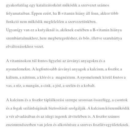
gyakorlatilag egy katalizátorként működik a szervezet számos
folyamataiban. Éppen ezért, ha B-vitamin hiány áll fenn, akkor több
funkció nem működik megfelelően a szervezetünkben.
Ugyanígy van ez a kutyáknál is, akiknek esetében a B-vitamin hiánya
szembántalmakhoz, here megbetegedéshez, és bőr-, illetve szaruhártya
elváltozásokhoz vezet.
A vitaminokon túl fontos figyelni az ásványi anyagokra és a
nyomelemekre. A legfontosabb ásványi anyagok a kalcium, a foszfor, a
kálium, a nátrium, a klór és a magnézium. A nyomelemek közül fontos a
vas, a réz, a mangán, a cink, a jód, a szelén és a kobalt.
A kalcium és a foszfor táplálkozási szerepe szorosan összefügg, a csontok
és a fogak szilárdságának biztosítását szolgálják. A kalcium közreműködik
a vér alvadásában és az idegi ingerek átvitelében is. A foszfor számos
enzimrendszerben van jelen és alkotórésze a szerves foszfátvegyületeknek.