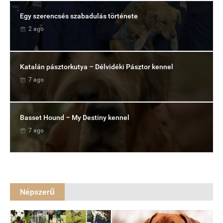
Egy szerencsés szabadulás története
2 ago
Katalán pásztorkutya – Délvidéki Pásztor kennel
7 ago
Basset Hound – My Destiny kennel
7 ago
Népszerű