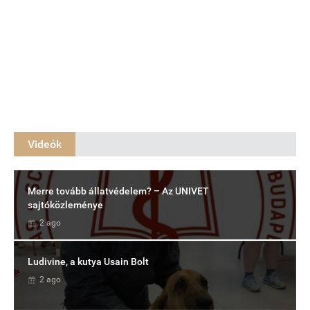
Videók
Merre tovább állatvédelem? – Az UNIVET
sajtóközleménye
2 ago
Ludivine, a kutya Usain Bolt
2 ago