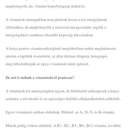
megbetegszik, ún. vitamin hiánybetegség alakul ki.
A vitaminok önmagukban nem járulnak hozzá a test energiájának
ellátásához, de megkönnyítik a szervezet anyagcseréjét, segítik a
betegségekkel szembeni ellenálló képesség fokozásában.
A kutya pontos vitaminszükségletét meglehetősen nehéz meghatározni,
miután a táplálék összetétele, az állat élettani állapota, betegségei
megváltoztathatják az egyes vitaminok iránti igényét.
De mit is tudunk a vitaminokról pontosan?
A vitaminok kis mennyiségben ugyan, de feltétlenül szükségesek a kutya
számára; a növekedés és az egészséges fejlődés elképzelhetetlen nélkülük.
Egyes vitaminok zsírban oldódnak. Például: az A-, D-, E- és K-vitamin.
Mások pedig vízben oldódók: A B1-, B2-, B3-, B6-, B12-vitamin, továbbá