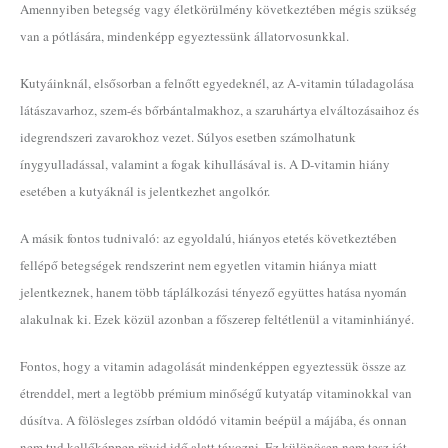
Amennyiben betegség vagy életkörülmény következtében mégis szükség
van a pótlására, mindenképp egyeztessünk állatorvosunkkal.
Kutyáinknál, elsősorban a felnőtt egyedeknél, az A-vitamin túladagolása
látászavarhoz, szem-és bőrbántalmakhoz, a szaruhártya elváltozásaihoz és
idegrendszeri zavarokhoz vezet. Súlyos esetben számolhatunk
ínygyulladással, valamint a fogak kihullásával is. A D-vitamin hiány
esetében a kutyáknál is jelentkezhet angolkór.
A másik fontos tudnivaló: az egyoldalú, hiányos etetés következtében
fellépő betegségek rendszerint nem egyetlen vitamin hiánya miatt
jelentkeznek, hanem több táplálkozási tényező együttes hatása nyomán
alakulnak ki. Ezek közül azonban a főszerep feltétlenül a vitaminhiányé.
Fontos, hogy a vitamin adagolását mindenképpen egyeztessük össze az
étrenddel, mert a legtöbb prémium minőségű kutyatáp vitaminokkal van
dúsítva. A fölösleges zsírban oldódó vitamin beépül a májába, és onnan
nem tud kellőképpen rövid idő alatt távozni. Ez különösen nem tesz jót