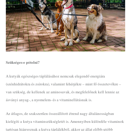
Szükséges-e pótolni?
A kutyák egészséges táplálásához nemcsak elegendő energiára
(szénhidrátokra és zsírokra), valamint fehérjékre – mint fő összetevőkre –
van szükség, de kellenek az aminosavak, és megfelelőnek kell lennie az
ásványi anyag-, a nyomelem- és a vitaminellátásnak is.
Az átlagos, de szakszerűen összeállított étrend nagy általánosságban
kielégíti a kutya vitaminszükségletét is. Amennyiben különféle vitaminok
tartósan hiányoznak a kutya táplálékból, akkor az állat előbb-utóbb