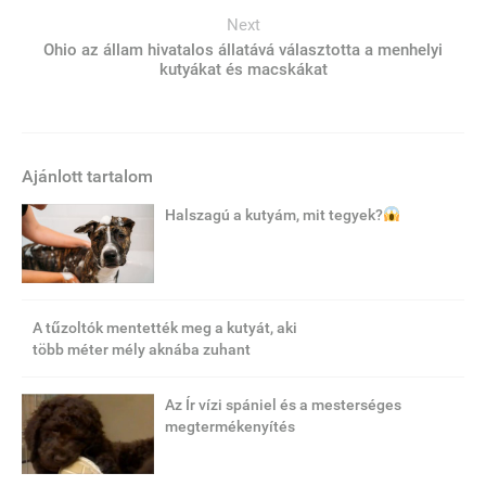
Next
Ohio az állam hivatalos állatává választotta a menhelyi
kutyákat és macskákat
Ajánlott tartalom
Halszagú a kutyám, mit tegyek?
A tűzoltók mentették meg a kutyát, aki
több méter mély aknába zuhant
Az Ír vízi spániel és a mesterséges
megtermékenyítés