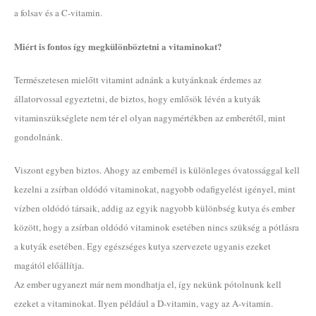
a folsav és a C-vitamin.
Miért is fontos így megkülönböztetni a vitaminokat?
Természetesen mielőtt vitamint adnánk a kutyánknak érdemes az
állatorvossal egyeztetni, de biztos, hogy emlősök lévén a kutyák
vitaminszükséglete nem tér el olyan nagymértékben az emberétől, mint
gondolnánk.
Viszont egyben biztos. Ahogy az embernél is különleges óvatossággal kell
kezelni a zsírban oldódó vitaminokat, nagyobb odafigyelést igényel, mint
vízben oldódó társaik, addig az egyik nagyobb különbség kutya és ember
között, hogy a zsírban oldódó vitaminok esetében nincs szükség a pótlásra
a kutyák esetében. Egy egészséges kutya szervezete ugyanis ezeket
magától előállítja.
Az ember ugyanezt már nem mondhatja el, így nekünk pótolnunk kell
ezeket a vitaminokat. Ilyen például a D-vitamin, vagy az A-vitamin.