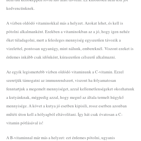
kedvencünknek.
A vízben oldódó vitaminokkal más a helyzet. Azokat lehet, és kell is
pótolni alkalmanként. Ezekben a vitaminokban az a jó, hogy igen nehéz
őket túladagolni, mert a felesleges mennyiség egyszerűen távozik a
vizelettel, pontosan ugyanúgy, mint nálunk, embereknél. Viszont ezeket is
érdemes inkább csak időnként, kúraszerűen célszerű alkalmazni.
Az egyik legismertebb vízben oldódó vitaminunk a C-vitamin. Ezzel
szeretjük támogatni az immunrendszert, viszont ha folyamatosan
fenntartjuk a megemelt mennyiséget, azzal kellemetlenségeket okozhatunk
a kutyánknak, mégpedig azzal, hogy megnő az általa termelt húgykő
mennyisége. A követ a kutya jó esetben kipisili, rossz esetben azonban
műtéti úton kell a hólyagból eltávolítani. Így hát csak óvatosan a C-
vitamin pótlásával is!
A B-vitaminnal már más a helyzet: ezt érdemes pótolni, ugyanis