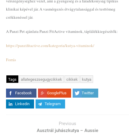
vérszegénységhez vezet, ami a gyengeség és a fáradékonyság tipikus
klinikai képével jár. A vasmérgezés étvágytalansággal és testtömeg
csökkenéssel jár.
A Panzi Pet ajánlata Panzi FitActive vitaminok, táplálékkiegészítők:
https://panzifitactive.com/kategoria/kutya-vitaminok/
Forrás
Tags
allategeszsegugycikkek
cikkek
kutya
Facebook
GooglePlus
Twitter
Linkedin
Telegram
Previous
Ausztrál juhászkutya – Aussie