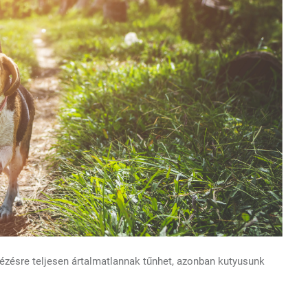
nézésre teljesen ártalmatlannak tűnhet, azonban kutyusunk