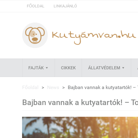
FŐOLDAL
LINKAJÁNLÓ
FAJTÁK
CIKKEK
ÁLLATVÉDELEM
Főoldal
>
News
>
Bajban vannak a kutyatartók! –
Bajban vannak a kutyatartók! – T