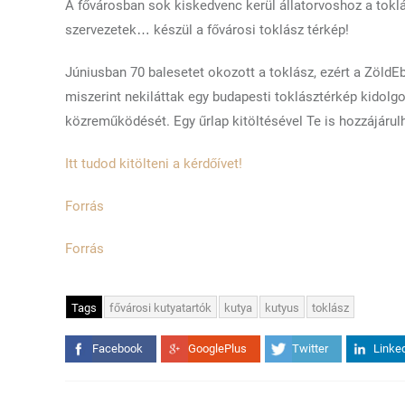
A fővárosban sok kiskedvenc kerül állatorvoshoz a toklá
szervezetek… készül a fővárosi toklász térkép!
Júniusban 70 balesetet okozott a toklász, ezért a ZöldEb
miszerint nekiláttak egy budapesti toklásztérkép kidolgo
közreműködését. Egy űrlap kitöltésével Te is hozzájáru
Itt tudod kitölteni a kérdőívet!
Forrás
Forrás
Tags
fővárosi kutyatartók
kutya
kutyus
toklász
Facebook
GooglePlus
Twitter
Linke