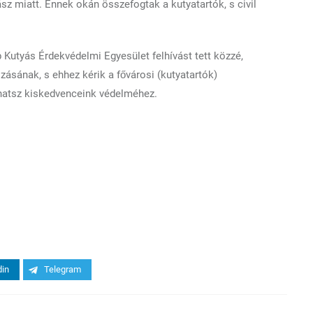
sz miatt. Ennek okán összefogtak a kutyatartók, s civil
 Kutyás Érdekvédelmi Egyesület felhívást tett közzé,
zásának, s ehhez kérik a fővárosi (kutyatartók)
lhatsz kiskedvenceink védelméhez.
din
Telegram