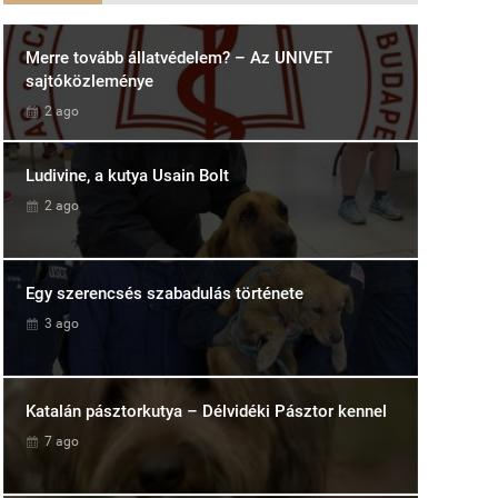
Merre tovább állatvédelem? – Az UNIVET
sajtóközleménye
2 ago
Ludivine, a kutya Usain Bolt
2 ago
Egy szerencsés szabadulás története
3 ago
Katalán pásztorkutya – Délvidéki Pásztor kennel
7 ago