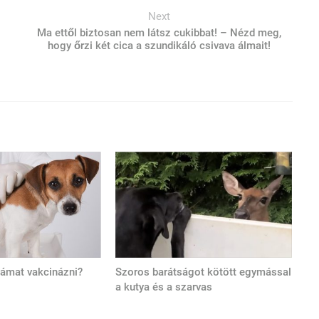
Next
Ma ettől biztosan nem látsz cukibbat! – Nézd meg,
hogy őrzi két cica a szundikáló csivava álmait!
tyámat vakcinázni?
Szoros barátságot kötött egymással
a kutya és a szarvas