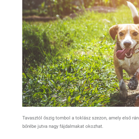
Tavasztól őszig tombol a toklász szezon, amely első rá
bőrébe jutva nagy fájdalmakat okozhat.