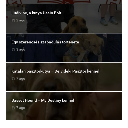
Ludivine, a kutya Usain Bolt
2 ago
Egy szerencsés szabadulás története
3 ago
Katalán pásztorkutya – Délvidéki Pásztor kennel
7 ago
Basset Hound – My Destiny kennel
7 ago