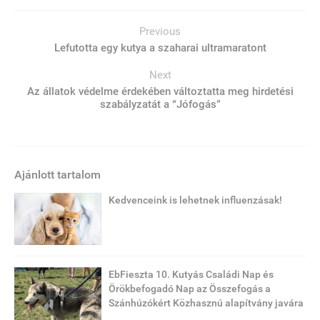
Previous
Lefutotta egy kutya a szaharai ultramaratont
Next
Az állatok védelme érdekében változtatta meg hirdetési
szabályzatát a “Jófogás”
Ajánlott tartalom
Kedvenceink is lehetnek influenzásak!
EbFieszta 10. Kutyás Családi Nap és
Örökbefogadó Nap az Összefogás a
Szánhúzókért Közhasznú alapítvány javára