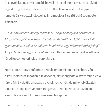
át a leveleket az egyik családi háznál. Életjelek nem érkeztek a házból,
egyedül egy kutya csaholását lehetett hallani. A kézbesítő egyik
ismerősén keresztül jutott el az információ a Tiszafüredi Gyepmesteri
Telephez.
–
Másnap kimentünk egy rendésszel, hogy felmérjük a helyzetet. A
központi segélyhívón keresztül bejelentést tettünk. A járőr rendkívül
gyorsan kiért. Amikor az ablakon benéztünk, egy fekete labrador jellegű
kutyát láttam az egyik szobában
– vázolta kérdésünkre Kardos Attila, a
füredi gyepmesteri telep munkatársa.
Nem tudták, hogy segítségre szoruló ember nincs-e a házban. Végül
sikerült elérni az ingatlan tulajdonosát, aki beengedte a szakembert és a
járőrt. Mint kiderült, a kutyát a gyereknek vették, de mikor elköltöztek
albérletbe, oda nem vihették magukkal. Ezért bezárták a házba és –
elmondásuk szerint –, rendszeresen látogatták.