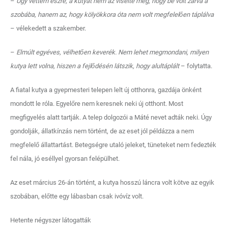
–
Úgy vettem észre, a kutyát nem az viselte meg, hogy be volt zárva a
szobába, hanem az, hogy kölyökkora óta nem volt megfelelően táplálva
– vélekedett a szakember.
–
Elmúlt egyéves, vélhetően keverék. Nem lehet megmondani, milyen
kutya lett volna, hiszen a fejlődésén látszik, hogy alultáplált
– folytatta.
A fiatal kutya a gyepmesteri telepen lelt új otthonra, gazdája önként
mondott le róla. Egyelőre nem keresnek neki új otthont. Most
megfigyelés alatt tartják. A telep dolgozói a Máté nevet adták neki. Úgy
gondolják, állatkínzás nem történt, de az eset jól példázza a nem
megfelelő állattartást. Betegségre utaló jeleket, tüneteket nem fedezték
fel nála, jó eséllyel gyorsan felépülhet.
Az eset március 26-án történt, a kutya hosszú láncra volt kötve az egyik
szobában, előtte egy lábasban csak ivóvíz volt.
Hetente négyszer látogatták