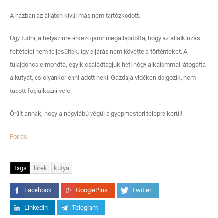
A házban az állaton kívül más nem tartózkodott.
Úgy tudni, a helyszínre érkező járőr megállapította, hogy az állatkínzás
feltételei nem teljesültek, így eljárás nem követte a történteket. A
tulajdonos elmondta, egyik családtagjuk heti négy alkalommal látogatta
a kutyát, és olyankor enni adott neki. Gazdája vidéken dolgozik, nem
tudott foglalkozni vele.
Örült annak, hogy a négylábú végül a gyepmesteri telepre került.
Forrás
Tags
hírek
kutya
Facebook
GooglePlus
Twitter
Linkedin
Telegram