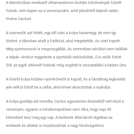
A Marokkóban rendezett ultramaratonon brutális körülmények között
futnak, nem éppen az a versenyszám, amit jókedvből teljesít valaki.
Kivéve Cactust.
A szervezők azt hitték, egy idő után a kutya hazamegy, de nem így
történt: a táborban aludt a futókkal, ahol megetették, és vizet kapott.
Még sportorvosok is megvizsgálták, és semmilyen sérülést nem találtak
a talpán. Amikor reggelente a sportolók nekiindultak, ő is velük futott.
Sőt, az egyik eltévedt futónak még segített is visszatalálni a helyes útra.
A kitartó kutya közben nyomkövetőt is kapott, és a fáradtság legkisebb
jele nélkül futott be a célba, ahol érmet akasztottak a nyakába.
A kutya gazdája azt mondta, Cactus egyszerűen élvezetből vett részt a
versenyen, ugyanis a mindennapokban sem ritka, hogy napi 40
kilométert tesz meg egy nap. A berberek által lakott régióban az
emberek és állatok is hozzászoktak a nagy távolságokhoz.