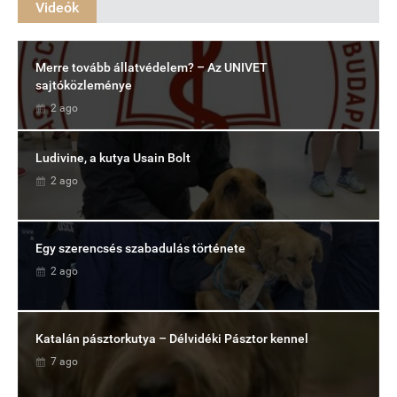
Videók
Merre tovább állatvédelem? – Az UNIVET
sajtóközleménye
2 ago
Ludivine, a kutya Usain Bolt
2 ago
Egy szerencsés szabadulás története
2 ago
Katalán pásztorkutya – Délvidéki Pásztor kennel
7 ago