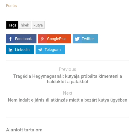
Forrás
Tags
hírek
kutya
Facebook
GooglePlus
Twitter
Linkedin
Telegram
Previous
Tragédia Hegymagasnál: kutyája próbálta kimenteni a
haldoklót a patakból
Next
Nem indult eljárás állatkínzás miatt a bezárt kutya ügyében
Ajánlott tartalom