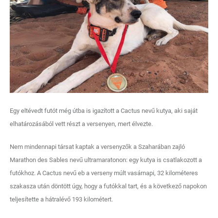
Egy eltévedt futót még útba is igazított a Cactus nevű kutya, aki saját
elhatározásából vett részt a versenyen, mert élvezte.
Nem mindennapi társat kaptak a versenyzők a Szaharában zajló
Marathon des Sables nevű ultramaratonon: egy kutya is csatlakozott a
futókhoz. A Cactus nevű eb a verseny múlt vasárnapi, 32 kilométeres
szakasza után döntött úgy, hogy a futókkal tart, és a következő napokon
teljesítette a hátralévő 193 kilométert.