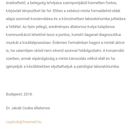
érzékelhető, a betegség lefolyása szempontjából kiemelten fontos,
kórjóslati tényezőket tár fel. Ehhez a sebészi minta formaldehid-oldat
alapú azonnali konzerválása és a kórszövettani laboratóriumba juttatása
a feltétel. Az ilyen jellegű, eredményes állatorvos-kutya tulajdonos
kommunikáció lehetővé teszi a pontos, korrekt daganat-diagnosztikai
munkát a kisállatpraxisban. Érdemes formalinban hagyni a mintát akkor
is, ha valamilyen okból nem sikerül azonnal feldolgoztatni. A konzerváló
szerben, annak elpárolgásáig a minta károsodás nélkül eláll és ha
igényeljük a későbbiekben eljuttathatjuk a patológiai laboratóriumba.
Budapest, 2018.
Dr. Jakab Csaba állatorvos
csjakob@freemail.hu