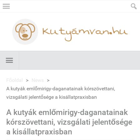
Főoldal
>
News
>
A kutyák emlőmirigy-daganatainak kórszövettani,
vizsgálati jelentősége a kisállatpraxisban
A kutyák emlőmirigy-daganatainak
kórszövettani, vizsgálati jelentősége
a kisállatpraxisban