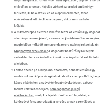
daganatsejtekkel. Amennyiben nem egészében, teljesen sikerült
eltávolítani a tumort, kiújulás várható az eredeti emlőmirigy-
területen, ill. ha a szélek és az alap tumormentes, tehát
egészében el lett távolítva a daganat, akkor nem várható
kiújulás.
A mikroszkópos elemzés lehetővé teszi, az emlőmirigy-daganat
állományában megjelenő, a szervezet jó védekezőképességére,
megfelelően működő immunrendszerére utaló
nyiroksejtek, ún.
lymphocyták érzékelését
A daganatot beszűrő nyiroksejtek
szövet-területre számított százalékos arányát is fel kell tüntetni
a leletben.
Fontos szerep jut a kutyákból származó, sebészi emlőmirigy
minták mikroszkópos vizsgálatnak abból a szempontból is, hogy
képes
elkülöníteni
a szövet-térfogat-növekedéssel, szövet-
többlet keletkezéssel járó,
nem daganatos jellegű
elváltozásokat
, mint pl. a tejutak tömlőszerű tágulatait, a
kötőszövet felszaporodását, a vérzést, annak szervülését, a