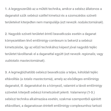
1.
A legegyszerűbb az a műtéti technika, amikor a sebész állatorvos a
daganatot szűk sebészi széllel kimetszi és a szomszédos szöveti
területeket kiterjedten nem manipulálja (ezt nevezik
nodulectomiának
).
2.
Nagyobb szöveti területet érintő beavatkozás esetén a daganat
környezetében lévő emlőmirigy-comlexum is bekerül a sebészi
kimetszésbe, így az előző technikához képest jóval nagyobb tejléc
területet távolítanak el a daganattal együtt (ezt nevezik
regionalis
, vagy
subtotalis mastectomiának
).
3.
A legmegbízhatóbb sebészi beavatkozás a teljes, kétoldali tejléc
eltávolítás (a
totalis mastectomia
), amely az elsődleges emlőmirigy
daganatot, ill. daganatokat és a környező, valamint a távoli emlőmirigy
szövetek kiterjedt sebészi kimetszését jelenti. Valamennyi (
1-3.
)
sebészi technika alkalmazása esetén, szakmai szempontból ajánlott
eltávolítani, a daganatosan érintett emlőmirigy-complexumhoz tartozó