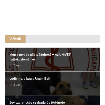
Videók
Merre tovább állatvédelem? – Az UNIVET
sajtóközleménye
2 ago
Ludivine, a kutya Usain Bolt
2 ago
Egy szerencsés szabadulás története