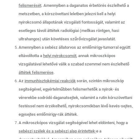
felismerését
. Amennyiben a daganatos érbetörés észlelhető a
metszetben, a kórszövettani leletben jelezni kell a helyi
nyirokcsomó állapotának vizsgálati fontosságát, valamint az
esetleges távoli áttétek radiológiai (mellkas röntgen, hasi
ultrahangos) után követéses szűrővizsgálat javaslatát.
Amennyiben a sebész állatorvos az emlőmirigy-tumorral együtt
eltávolította a
helyi nyirokcsomót
, annak mikroszkópos
vizsgálatával lehetővé válik a szabad szemmel nem észlelhető
áttétek felismerése
.
Az
immunhisztokémiai reakciók
során, szintén mikroszkóp
segítségével, egyértelműbben felismerhetők a nyirok- és
vérerekbe sodródó daganatsejtek, valamint a rutin kórszövettani
festéssel nem érzékelhető, nyirokcsomókban lévő kevés-sejtes,
egysejtes emlőmirigy-rák áttétek.
A mikroszkópos vizsgálat segítségével lehet eldönteni, hogy a
sebészi szélek és a sebészi alap érintettek-
e a