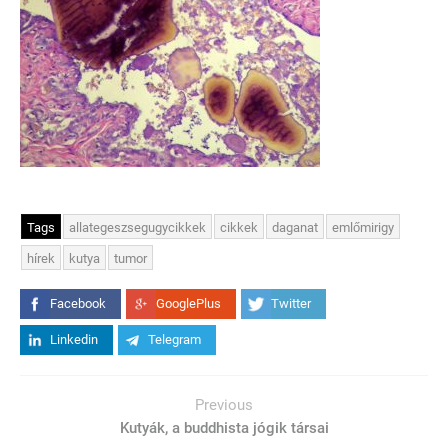
Tags
allategeszsegugycikkek
cikkek
daganat
emlőmirigy
hírek
kutya
tumor
Facebook
GooglePlus
Twitter
Linkedin
Telegram
Previous
Kutyák, a buddhista jógik társai