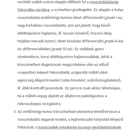
osztódó sejtek száma alapján állítható fel a
rosszindulatúság
fokozatba sorolása
, a szövettani gradingelés. Ez alapján a kutya
rosszindulatú emlőmirigy-tumora lehet
differenciált
(
grade I-es
,
vagy kisfokban rosszindulatú, ami azt jelenti, hogy késői
áttétképzésre hajlamos, ill. lassan növekvő, hosszú ideig
helyben maradó tumor); lehet
kevésbé differenciált
(
grade II-es
)
és
differenciálatlan
(
grade III-as
). Ez utóbbiak gyors
növekedésre, korai áttétképzésre hajlamosabbak, tehát a
kórszövettani diagnózisuk megszületése után az előző
csoporthoz képest fokozottabb, szigorúbb műtét utáni
egészség állapot követést (után követést, szűrővizsgálatokat),
ill. áttét-kontrollt javasolunk. Ez persze csak akkor lehetséges,
ha a műtéti anyag eljutott az állatorvos patológushoz a
mikroszkópos vizsgálatra.
Az emlőmirigy-tumor kórszövettani elemzése lehetővé teszi a
rosszindulatú daganat esetén, a legfontosabb kórjóslati tényező
feltárását, a
tumorsejtek nyirokérbe és/vagy vérérbetörésének