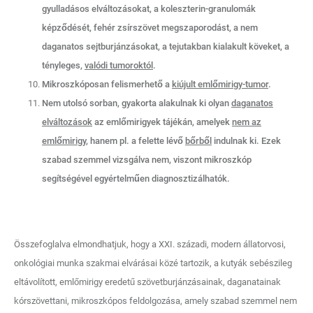
gyulladásos elváltozásokat, a koleszterin-granulomák
képződését, fehér zsírszövet megszaporodást, a nem
daganatos sejtburjánzásokat, a tejutakban kialakult köveket, a
tényleges,
valódi tumoroktól
.
Mikroszkóposan felismerhető a
kiújult emlőmirigy-tumor
.
Nem utolsó sorban, gyakorta alakulnak ki olyan
daganatos
elváltozások
az emlőmirigyek tájékán, amelyek
nem az
emlőmirigy
, hanem pl. a felette lévő
bőrből
indulnak ki. Ezek
szabad szemmel vizsgálva nem, viszont mikroszkóp
segítségével egyértelműen diagnosztizálhatók.
Összefoglalva elmondhatjuk, hogy a XXI. századi, modern állatorvosi,
onkológiai munka szakmai elvárásai közé tartozik, a kutyák sebészileg
eltávolított, emlőmirigy eredetű szövetburjánzásainak, daganatainak
kórszövettani, mikroszkópos feldolgozása, amely szabad szemmel nem