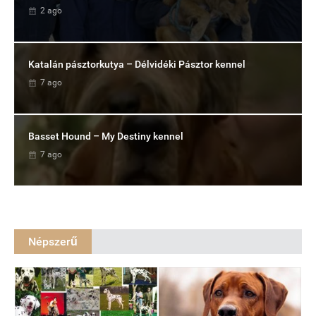
2 ago
Katalán pásztorkutya – Délvidéki Pásztor kennel
7 ago
Basset Hound – My Destiny kennel
7 ago
Népszerű