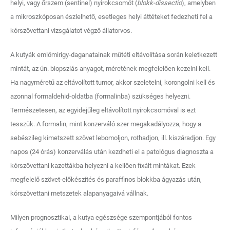
helyi, vagy őrszem (sentinel) nyirokcsomót (
blokk-dissectio
), amelyben
a mikroszkóposan észlelhető, esetleges helyi áttéteket fedezheti fel a
kórszövettani vizsgálatot végző állatorvos.
A kutyák emlőmirigy-daganatainak műtéti eltávolítása során keletkezett
mintát, az ún. biopsziás anyagot, méretének megfelelően kezelni kell.
Ha nagyméretű az eltávolított tumor, akkor szeletelni, korongolni kell és
azonnal formaldehid-oldatba (formalinba) szükséges helyezni.
Természetesen, az egyidejűleg eltávolított nyirokcsomóval is ezt
tesszük. A formalin, mint konzerváló szer megakadályozza, hogy a
sebészileg kimetszett szövet lebomoljon, rothadjon, ill. kiszáradjon. Egy
napos (24 órás) konzerválás után kezdheti el a patológus diagnoszta a
kórszövettani kazettákba helyezni a kellően fixált mintákat. Ezek
megfelelő szövet-előkészítés és paraffinos blokkba ágyazás után,
kórszövettani metszetek alapanyagaivá vállnak.
Milyen prognosztikai, a kutya egészsége szempontjából fontos