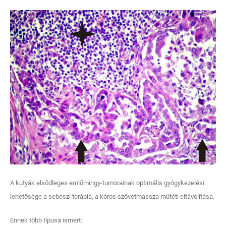
A kutyák elsődleges emlőmirigy-tumorainak optimális gyógykezelési
lehetősége a sebészi terápia, a kóros szövetmassza műtéti eltávolítása.
Ennek több típusa ismert: