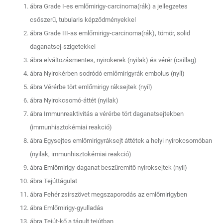
ábra Grade I-es emlőmirigy-carcinoma(rák) a jellegzetes
csőszerű, tubularis képződményekkel
ábra Grade III-as emlőmirigy-carcinoma(rák), tömör, solid
daganatsej-szigetekkel
ábra elváltozásmentes, nyirokerek (nyilak) és vérér (csillag)
ábra Nyirokérben sodródó emlőmirigyrák embolus (nyíl)
ábra Vérérbe tört emlőmirigy ráksejtek (nyíl)
ábra Nyirokcsomó-áttét (nyilak)
ábra Immunreaktivitás a vérérbe tört daganatsejtekben
(immunhisztokémiai reakció)
ábra Egysejtes emlőmirigyráksejt áttétek a helyi nyirokcsomóban
(nyilak, immunhisztokémiai reakció)
ábra Emlőmirigy-daganat beszüremítő nyiroksejtek (nyíl)
ábra Tejúttágulat
ábra Fehér zsírszövet megszaporodás az emlőmirigyben
ábra Emlőmirigy-gyulladás
ábra Tejút-kő a tágult tejútban