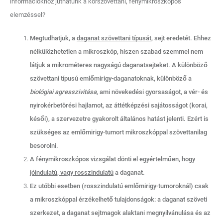
információkhoz juthatunk a kórszövettani, fénymikroszkópos
elemzéssel?
Megtudhatjuk, a
daganat szövettani típusát
, sejt eredetét. Ehhez
nélkülözhetetlen a mikroszkóp, hiszen szabad szemmel nem
látjuk a mikrométeres nagyságú daganatsejteket. A különböző
szövettani típusú emlőmirigy-daganatoknak, különböző a
biológiai agresszivitása
, ami növekedési gyorsaságot, a vér- és
nyirokérbetörési hajlamot, az áttétképzési sajátosságot (korai,
késői), a szervezetre gyakorolt általános hatást jelenti. Ezért is
szükséges az emlőmirigy-tumort mikroszkóppal szövettanilag
besorolni.
A fénymikroszkópos vizsgálat dönti el egyértelműen, hogy
jóindulatú, vagy rosszindulatú
a daganat.
Ez utóbbi esetben (rosszindulatú emlőmirigy-tumoroknál) csak
a mikroszkóppal érzékelhető tulajdonságok: a daganat szöveti
szerkezet, a daganat sejtmagok alaktani megnyilvánulása és az