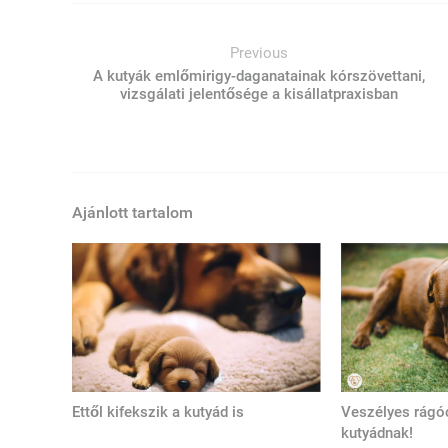
Previous
A kutyák emlőmirigy-daganatainak kórszövettani,
vizsgálati jelentősége a kisállatpraxisban
Ajánlott tartalom
Ettől kifekszik a kutyád is
Veszélyes rágó
kutyádnak!