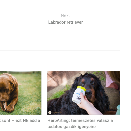
Next
Labrador retriever
csont – ezt NE add a
HerbArting: természetes válasz a
tudatos gazdik igényeire