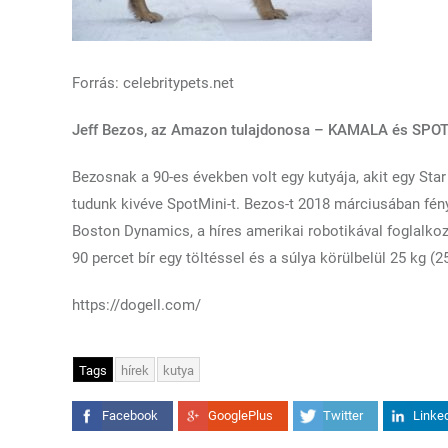
Forrás: celebritypets.net
Jeff Bezos, az Amazon tulajdonosa – KAMALA és SPO
Bezosnak a 90-es években volt egy kutyája, akit egy Star
tudunk kivéve SpotMini-t. Bezos-t 2018 márciusában fény
Boston Dynamics, a híres amerikai robotikával foglalko
90 percet bír egy töltéssel és a súlya körülbelül 25 kg (2
https://dogell.com/
Tags
hírek
kutya
Facebook
GooglePlus
Twitter
Linke