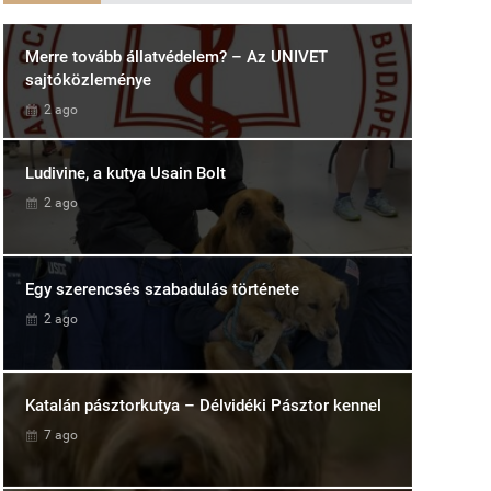
Merre tovább állatvédelem? – Az UNIVET
sajtóközleménye
2 ago
Ludivine, a kutya Usain Bolt
2 ago
Egy szerencsés szabadulás története
2 ago
Katalán pásztorkutya – Délvidéki Pásztor kennel
7 ago