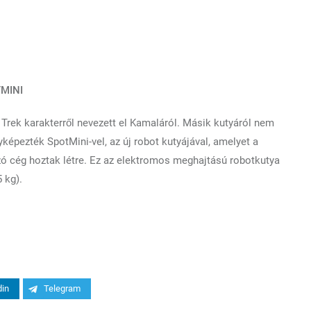
TMINI
 Trek karakterről nevezett el Kamaláról. Másik kutyáról nem
képezték SpotMini-vel, az új robot kutyájával, amelyet a
zó cég hoztak létre. Ez az elektromos meghajtású robotkutya
5 kg).
din
Telegram