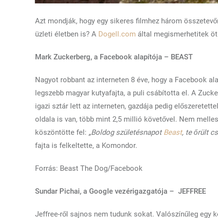
Azt mondják, hogy egy sikeres filmhez három összetevőre
üzleti életben is? A
Dogell.com
által megismerhetitek öt 
Mark Zuckerberg, a Facebook alapítója – BEAST
Nagyot robbant az interneten 8 éve, hogy a Facebook ala
legszebb magyar kutyafajta, a puli csábította el. A Zuck
igazi sztár lett az interneten, gazdája pedig előszeretet
oldala is van, több mint 2,5 millió követővel. Nem melle
köszöntötte fel:
„Boldog születésnapot
Beast
, te őrült 
fajta is felkeltette, a Komondor.
Forrás: Beast The Dog/Facebook
Sundar Pichai, a Google vezérigazgatója – JEFFREE
Jeffree-ről sajnos nem tudunk sokat. Valószínűleg egy k