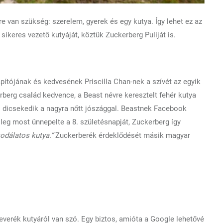
 van szükség: szerelem, gyerek és egy kutya. Így lehet ez az
sikeres vezető kutyáját, köztük Zuckerberg Puliját is.
pítójának és kedvesének Priscilla Chan-nek a szívét az egyik
erberg család kedvence, a Beast névre keresztelt fehér kutya
tel dicsekedik a nagyra nőtt jószággal. Beastnek Facebook
sleg most ünnepelte a 8. születésnapját, Zuckerberg így
csodálatos kutya.”
Zuckerberék érdeklődését másik magyar
everék kutyáról van szó. Egy biztos, amióta a Google lehetővé