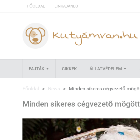
FŐOLDAL
LINKAJÁNLÓ
FAJTÁK
CIKKEK
ÁLLATVÉDELEM
Főoldal
>
News
>
Minden sikeres cégvezető mögött
Minden sikeres cégvezető mögött 