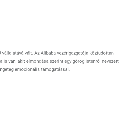
tő vállalatává vált. Az Alibaba vezérigazgatója köztudottan
 is van, akit elmondása szerint egy görög istenről nevezett
rengeteg emocionális támogatással.