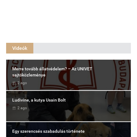
Videók
Merre tovább állatvédelem? – Az UNIVET
sajtóközleménye
2 ago
Ludivine, a kutya Usain Bolt
2 ago
Egy szerencsés szabadulás története