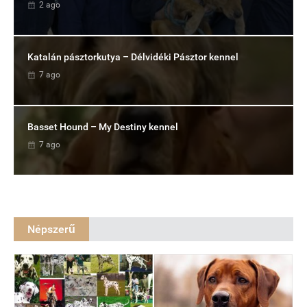
2 ago
Katalán pásztorkutya – Délvidéki Pásztor kennel
7 ago
Basset Hound – My Destiny kennel
7 ago
Népszerű