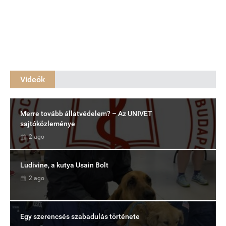
Videók
Merre tovább állatvédelem? – Az UNIVET
sajtóközleménye
2 ago
Ludivine, a kutya Usain Bolt
2 ago
Egy szerencsés szabadulás története