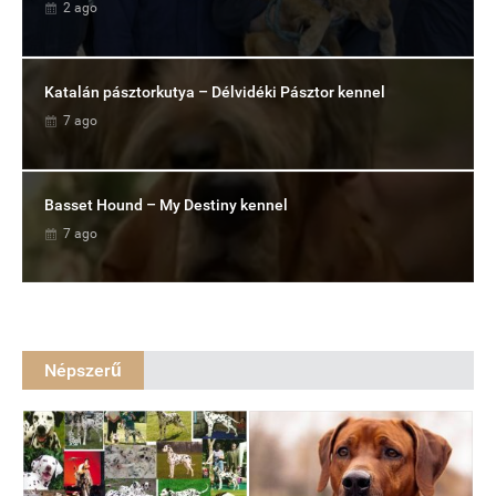
2 ago
Katalán pásztorkutya – Délvidéki Pásztor kennel
7 ago
Basset Hound – My Destiny kennel
7 ago
Népszerű