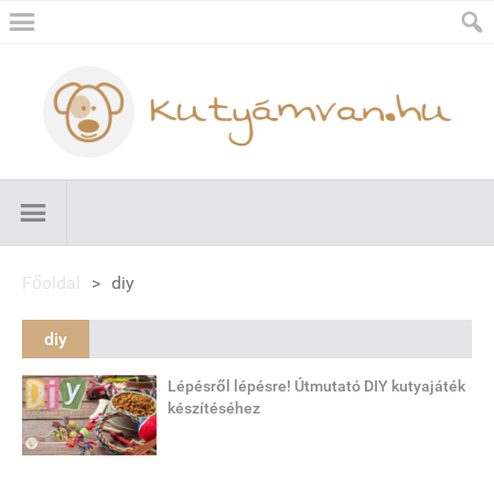
Főoldal
>
diy
diy
Lépésről lépésre! Útmutató DIY kutyajáték
készítéséhez