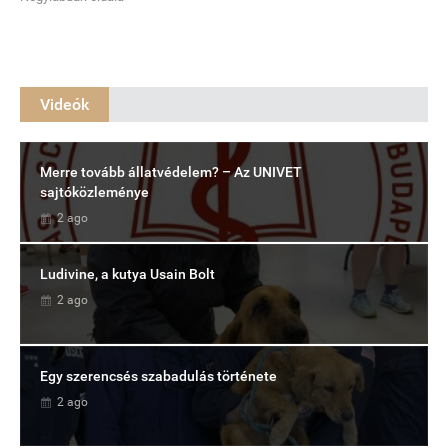
Videók
Merre tovább állatvédelem? – Az UNIVET
sajtóközleménye
2 ago
Ludivine, a kutya Usain Bolt
2 ago
Egy szerencsés szabadulás története
2 ago