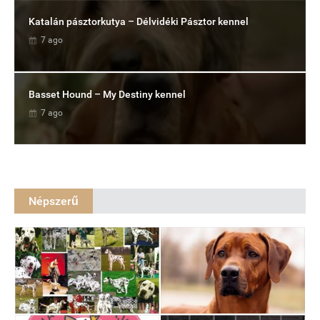
Katalán pásztorkutya – Délvidéki Pásztor kennel
7 ago
Basset Hound – My Destiny kennel
7 ago
Népszerű