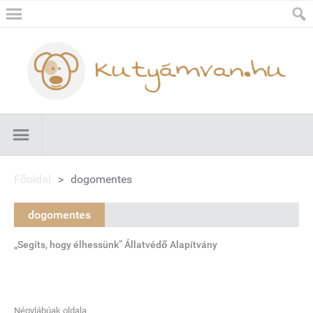
Főoldal
>
dogomentes
dogomentes
„Segíts, hogy élhessünk” Állatvédő Alapítvány
Négylábúak oldala