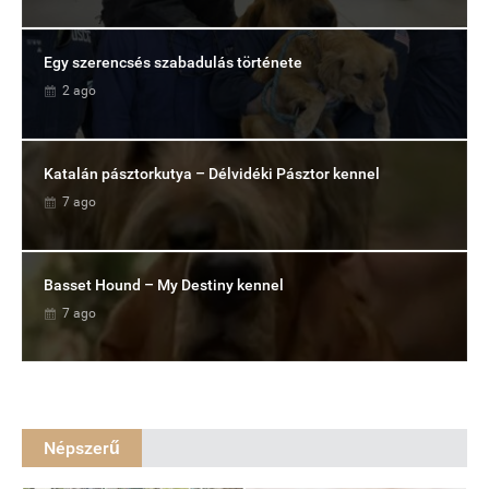
Egy szerencsés szabadulás története
2 ago
Katalán pásztorkutya – Délvidéki Pásztor kennel
7 ago
Basset Hound – My Destiny kennel
7 ago
Népszerű