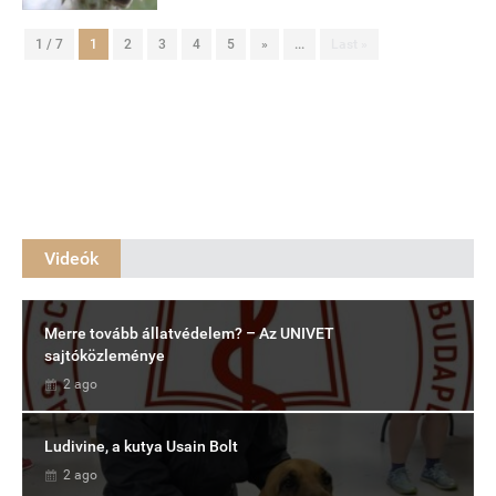
1 / 7
1
2
3
4
5
»
...
Last »
Videók
Merre tovább állatvédelem? – Az UNIVET
sajtóközleménye
2 ago
Ludivine, a kutya Usain Bolt
2 ago