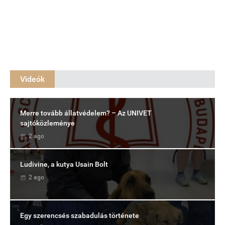
Videók
Merre tovább állatvédelem? – Az UNIVET
sajtóközleménye
2 ago
Ludivine, a kutya Usain Bolt
2 ago
Egy szerencsés szabadulás története