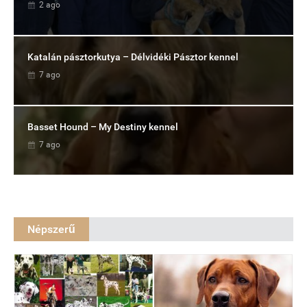
2 ago
Katalán pásztorkutya – Délvidéki Pásztor kennel
7 ago
Basset Hound – My Destiny kennel
7 ago
Népszerű