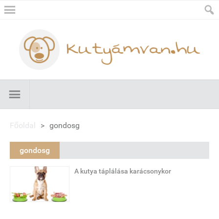
Főoldal
>
gondosg
gondosg
A kutya táplálása karácsonykor