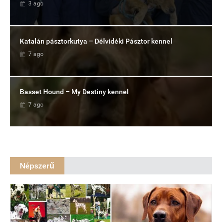
3 ago
Katalán pásztorkutya – Délvidéki Pásztor kennel
7 ago
Basset Hound – My Destiny kennel
7 ago
Népszerű