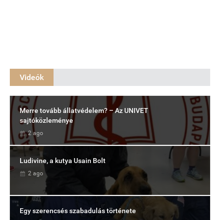
Videók
Merre tovább állatvédelem? – Az UNIVET
sajtóközleménye
2 ago
Ludivine, a kutya Usain Bolt
2 ago
Egy szerencsés szabadulás története