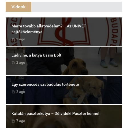
Videók
Merre tovább állatvédelem? – Az UNIVET
sajtóközleménye
2 ago
Ludivine, a kutya Usain Bolt
2 ago
Egy szerencsés szabadulás története
2 ago
Katalán pásztorkutya – Délvidéki Pásztor kennel
7 ago