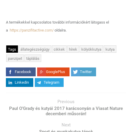
A termékekkel kapcsolatos további információkért látogass el
a
https://panzifitactive.com/
oldalra.
Tags
állategészségügy
cikkek
hírek
kölyökkutya
kutya
panzipet
táplálás
Facebook
GooglePlus
Twitter
Linkedin
Telegram
Previous
Paul O’Grady és kutyái 2017 karácsonyán a Viasat Nature
decemberi műsorán!
Next
Sport és munkakutya tápok