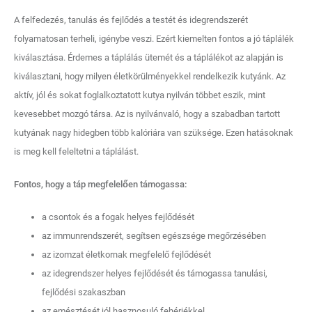
A felfedezés, tanulás és fejlődés a testét és idegrendszerét
folyamatosan terheli, igénybe veszi. Ezért kiemelten fontos a jó táplálék
kiválasztása. Érdemes a táplálás ütemét és a táplálékot az alapján is
kiválasztani, hogy milyen életkörülményekkel rendelkezik kutyánk. Az
aktív, jól és sokat foglalkoztatott kutya nyilván többet eszik, mint
kevesebbet mozgó társa. Az is nyilvánvaló, hogy a szabadban tartott
kutyának nagy hidegben több kalóriára van szüksége. Ezen hatásoknak
is meg kell feleltetni a táplálást.
Fontos, hogy a táp megfelelően támogassa:
a csontok és a fogak helyes fejlődését
az immunrendszerét, segítsen egészsége megőrzésében
az izomzat életkornak megfelelő fejlődését
az idegrendszer helyes fejlődését és támogassa tanulási,
fejlődési szakaszban
az emésztését jól hasznosuló fehérjékkel