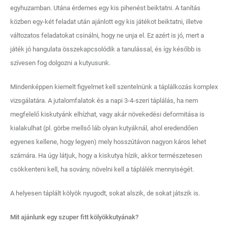
egyhuzamban. Utána érdemes egy kis pihenést beiktatni. A tanítás
közben egy-két feladat után ajánlott egy kis játékot beiktatni, illetve
változatos feladatokat csinálni, hogy ne unja el. Ez azért is jó, mert a
játék jó hangulata összekapcsolódik a tanulással, és így később is
szívesen fog dolgozni a kutyusunk.
Mindenképpen kiemelt figyelmet kell szentelnünk a táplálkozás komplex
vizsgálatára. A jutalomfalatok és a napi 3-4-szeri táplálás, ha nem
megfelelő kiskutyánk elhízhat, vagy akár növekedési deformitása is
kialakulhat (pl. görbe mellső láb olyan kutyáknál, ahol eredendően
egyenes kellene, hogy legyen) mely hosszútávon nagyon káros lehet
számára. Ha úgy látjuk, hogy a kiskutya hízik, akkor természetesen
csökkenteni kell, ha sovány, növelni kell a táplálék mennyiségét.
A helyesen táplált kölyök nyugodt, sokat alszik, de sokat játszik is.
Mit ajánlunk egy szuper fitt kölyökkutyának?