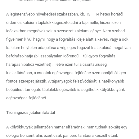
A legintenzívebb növekedési szakaszban, kb. 13 – 14 hetes korától
érdemes kalcium táplálékkiegészítő adni a táp mellé, hiszen ezen
időszakban megnövekszik a szervezet kalcium igénye. Nem szabad
figyelmen kívül hagyni, hogy a fogváltás ideje alatt a kevés, vagy a sok
kalcium helytelen adagolása a végleges fogazat kialakulását negatívan
befolyásolhatja (pl. szabálytalan időrendű – túl gyors fogváltás –
harapáshibához vezethet). Illetve ezen túl a csontsűrűség
kialakításában, a csontok egészséges fejlődése szempontjából igen
fontos szerepet játszik. A tápanyagok felszívódását, a hatékonyabb
beépülést támogató táplálékkiegészítők is segíthetik kölyökkutyánk
egészséges fejlődését.
Tréningezés jutalomfalattal
A kölyökkutyák jellemzően hamar elfáradnak, nem tudnak sokáig egy
dologra koncentrálni, ezért csak pár perc tanításra készülhetünk