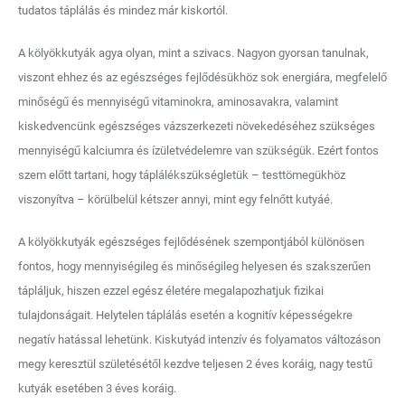
tudatos táplálás és mindez már kiskortól.
A kölyökkutyák agya olyan, mint a szivacs. Nagyon gyorsan tanulnak,
viszont ehhez és az egészséges fejlődésükhöz sok energiára, megfelelő
minőségű és mennyiségű vitaminokra, aminosavakra, valamint
kiskedvencünk egészséges vázszerkezeti növekedéséhez szükséges
mennyiségű kalciumra és ízületvédelemre van szükségük. Ezért fontos
szem előtt tartani, hogy táplálékszükségletük – testtömegükhöz
viszonyítva – körülbelül kétszer annyi, mint egy felnőtt kutyáé.
A kölyökkutyák egészséges fejlődésének szempontjából különösen
fontos, hogy mennyiségileg és minőségileg helyesen és szakszerűen
tápláljuk, hiszen ezzel egész életére megalapozhatjuk fizikai
tulajdonságait. Helytelen táplálás esetén a kognitív képességekre
negatív hatással lehetünk. Kiskutyád intenzív és folyamatos változáson
megy keresztül születésétől kezdve teljesen 2 éves koráig, nagy testű
kutyák esetében 3 éves koráig.