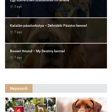
Egy szerencsés szabadulás története
3 ago
Katalán pásztorkutya – Délvidéki Pásztor kennel
7 ago
Basset Hound – My Destiny kennel
7 ago
Népszerű