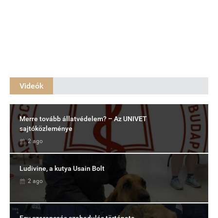
Videók
Merre tovább állatvédelem? – Az UNIVET
sajtóközleménye
2 ago
Ludivine, a kutya Usain Bolt
2 ago