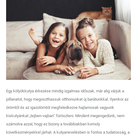
Egy kölyökkutya érkezése mindig izgalmas időszak, már alig várjuk a
pillanatot, hogy megoszthassuk otthonunkat új barátunkkal. Ilyenkor az
örömtől és az igazolómtól megfeledkezve hajlamosak vagyunk
kiskutyánkat „tejben-vajban” füröszteni. Mindent megengedünk, nem
számolva azzal, hogy ez bizony a továbbiakban komoly
következményekkel járhat. A kutyanevelésben is fontos a tudatosság, a