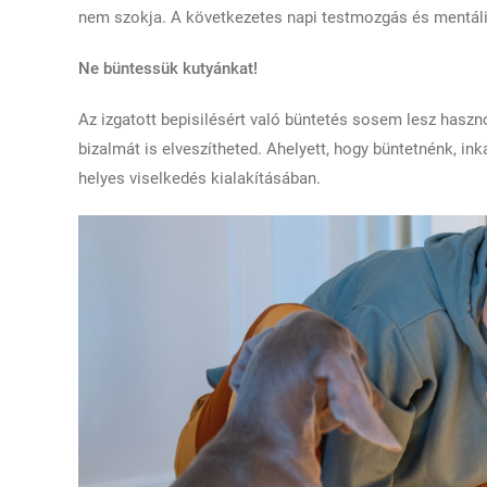
nem szokja. A következetes napi testmozgás és mentális
Ne büntessük kutyánkat!
Az izgatott bepisilésért való büntetés sosem lesz hasz
bizalmát is elveszítheted. Ahelyett, hogy büntetnénk, in
helyes viselkedés kialakításában.