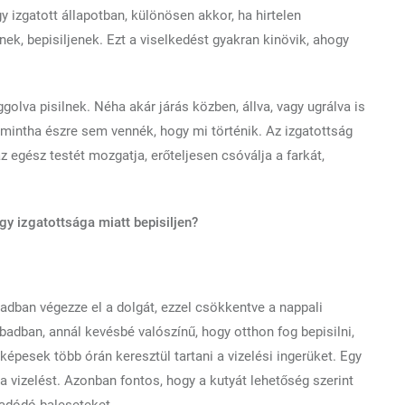
 izgatott állapotban, különösen akkor, ha hirtelen
ek, bepisiljenek. Ezt a viselkedést gyakran kinövik, ahogy
lva pisilnek. Néha akár járás közben, állva, vagy ugrálva is
, mintha észre sem vennék, hogy mi történik. Az izgatottság
az egész testét mozgatja, erőteljesen csóválja a farkát,
y izgatottsága miatt bepisiljen?
adban végezze el a dolgát, ezzel csökkentve a nappali
badban, annál kevésbé valószínű, hogy otthon fog bepisilni,
 képesek több órán keresztül tartani a vizelési ingerüket. Egy
 a vizelést. Azonban fontos, hogy a kutyát lehetőség szerint
 adódó baleseteket.