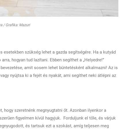
a / Grafika: Mazuri
 esetekben szükség lehet a gazda segítségére. Ha a kutyád
 arra, hogyan tud lazítani. Ebben segíthet a „Helyedre!”
bevezetése, amit sosem lehet büntetésként alkalmazni! Az is
vagy nyújtsa ki a fejét és nyakát, ami segíthet neki átlépni az
et, hogy szeretnénk megnyugtatni őt. Azonban ilyenkor a
zerűen figyelmen kívül hagyjuk. Forduljunk el tőle, és várjuk
gnyugodott, és tartsuk ezt a szokást, amíg teljesen meg