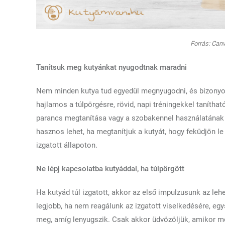
Forrás: Canv
Tanítsuk meg kutyánkat nyugodtnak maradni
Nem minden kutya tud egyedül megnyugodni, és bizonyos
hajlamos a túlpörgésre, rövid, napi tréningekkel tanítható
parancs megtanítása vagy a szobakennel használatának 
hasznos lehet, ha megtanítjuk a kutyát, hogy feküdjön le 
izgatott állapoton.
Ne lépj kapcsolatba kutyáddal, ha túlpörgött
Ha kutyád túl izgatott, akkor az első impulzusunk az leh
legjobb, ha nem reagálunk az izgatott viselkedésére, egys
meg, amíg lenyugszik. Csak akkor üdvözöljük, amikor me