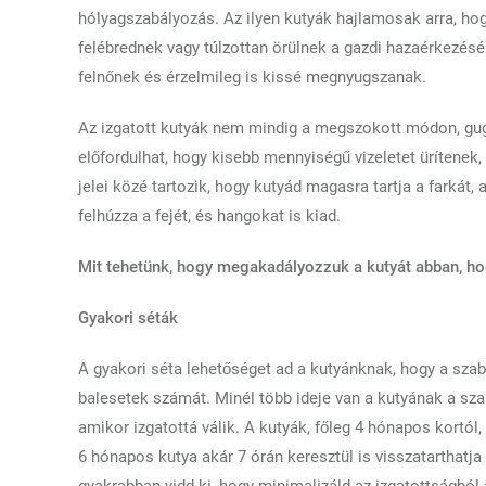
hólyagszabályozás. Az ilyen kutyák hajlamosak arra, hogy
felébrednek vagy túlzottan örülnek a gazdi hazaérkezésén
felnőnek és érzelmileg is kissé megnyugszanak.
Az izgatott kutyák nem mindig a megszokott módon, guggo
előfordulhat, hogy kisebb mennyiségű vizeletet ürítenek
jelei közé tartozik, hogy kutyád magasra tartja a farkát, 
felhúzza a fejét, és hangokat is kiad.
Mit tehetünk, hogy megakadályozzuk a kutyát abban, hog
Gyakori séták
A gyakori séta lehetőséget ad a kutyánknak, hogy a szab
balesetek számát. Minél több ideje van a kutyának a sza
amikor izgatottá válik. A kutyák, főleg 4 hónapos kortól,
6 hónapos kutya akár 7 órán keresztül is visszatarthatja
gyakrabban vidd ki, hogy minimalizáld az izgatottságból