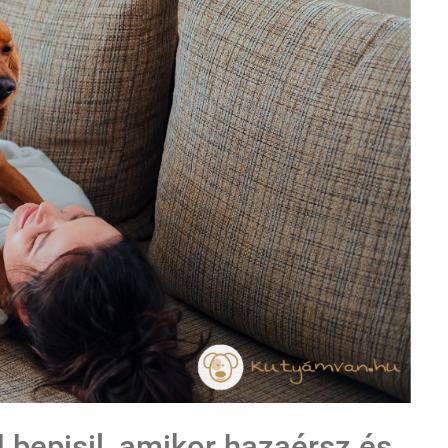
d bepisil, amikor hazaérsz és