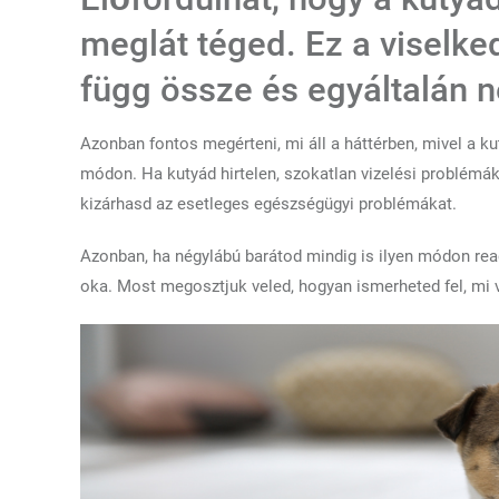
meglát téged. Ez a viselke
függ össze és egyáltalán n
Azonban fontos megérteni, mi áll a háttérben, mivel a 
módon. Ha kutyád hirtelen, szokatlan vizelési problémák
kizárhasd az esetleges egészségügyi problémákat.
Azonban, ha négylábú barátod mindig is ilyen módon reag
oka. Most megosztjuk veled, hogyan ismerheted fel, mi vá