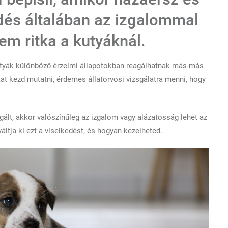
dés általában az izgalommal
em ritka a kutyáknál.
kutyák különböző érzelmi állapotokban reagálhatnak más-más
at kezd mutatni, érdemes állatorvosi vizsgálatra menni, hogy
ált, akkor valószínűleg az izgalom vagy alázatosság lehet az
ltja ki ezt a viselkedést, és hogyan kezelheted.