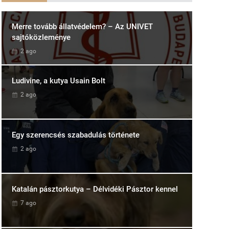
Merre tovább állatvédelem? – Az UNIVET
sajtóközleménye
2 ago
Ludivine, a kutya Usain Bolt
2 ago
Egy szerencsés szabadulás története
2 ago
Katalán pásztorkutya – Délvidéki Pásztor kennel
7 ago