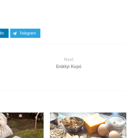
din
Telegram
Next
Erdélyi Kopó