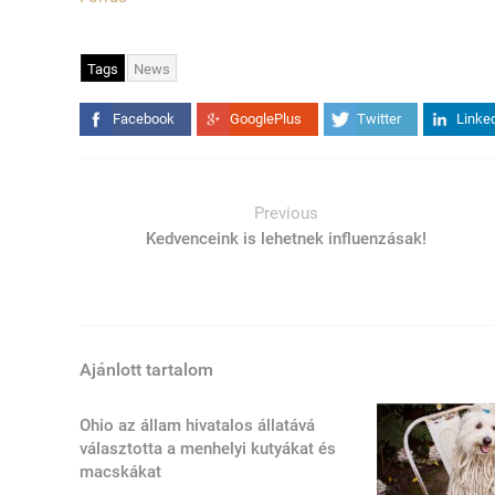
Tags
News
Facebook
GooglePlus
Twitter
Linke
Previous
Kedvenceink is lehetnek influenzásak!
Ajánlott tartalom
Ohio az állam hivatalos állatává
választotta a menhelyi kutyákat és
macskákat