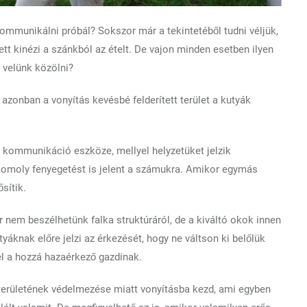
 kommunikálni próbál? Sokszor már a tekintetéből tudni véljük,
tt kinézi a szánkból az ételt. De vajon minden esetben ilyen
 velünk közölni?
zonban a vonyítás kevésbé felderített terület a kutyák
i kommunikáció eszköze, mellyel helyzetüket jelzik
i komoly fenyegetést is jelent a számukra. Amikor egymás
sítik.
nem beszélhetünk falka struktúráról, de a kiváltó okok innen
áknak előre jelzi az érkezését, hogy ne váltson ki belőlük
zel a hozzá hazaérkező gazdinak.
 területének védelmezése miatt vonyításba kezd, ami egyben