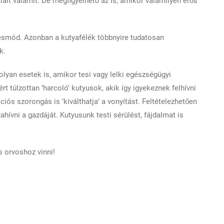
talált valamit. De megfigyelhető az is, amikor valamilyen erős
désmód. Azonban a kutyafélék többnyire tudatosan
k.
olyan esetek is, amikor tesi vagy lelki egészségügyi
t túlzottan ’harcoló’ kutyusok, akik így igyekeznek felhívni
ós szorongás is ’kiválthatja’ a vonyítást. Feltételezhetően
ahívni a gazdáját. Kutyusunk testi sérülést, fájdalmat is
s orvoshoz vinni!