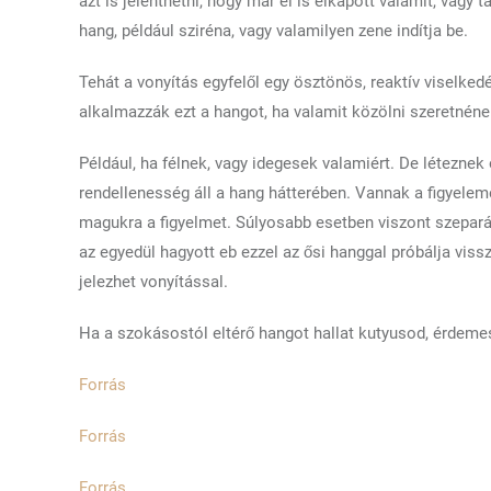
azt is jelenthetni, hogy már el is elkapott valamit, vagy 
hang, például sziréna, vagy valamilyen zene indítja be.
Tehát a vonyítás egyfelől egy ösztönös, reaktív viselke
alkalmazzák ezt a hangot, ha valamit közölni szeretnéne
Például, ha félnek, vagy idegesek valamiért. De léteznek 
rendellenesség áll a hang hátterében. Vannak a figyelemér
magukra a figyelmet. Súlyosabb esetben viszont szeparáci
az egyedül hagyott eb ezzel az ősi hanggal próbálja vissz
jelezhet vonyítással.
Ha a szokásostól eltérő hangot hallat kutyusod, érdeme
Forrás
Forrás
Forrás