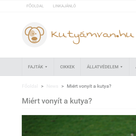
FŐOLDAL
LINKAJÁNLÓ
FAJTÁK
CIKKEK
ÁLLATVÉDELEM
Főoldal
>
News
>
Miért vonyít a kutya?
Miért vonyít a kutya?