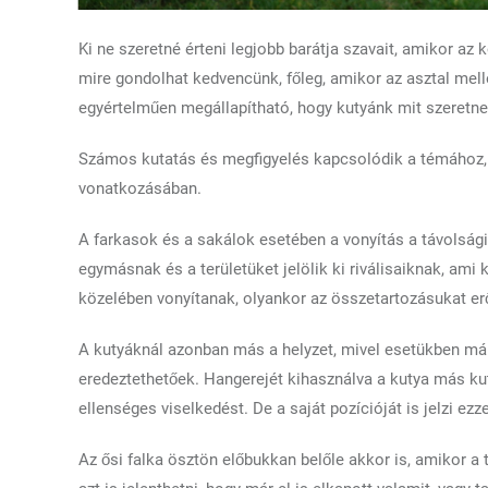
Ki ne szeretné érteni legjobb barátja szavait, amikor az
mire gondolhat kedvencünk, főleg, amikor az asztal melle
egyértelműen megállapítható, hogy kutyánk mit szeretne
Számos kutatás és megfigyelés kapcsolódik a témához, a
vonatkozásában.
A farkasok és a sakálok esetében a vonyítás a távolság
egymásnak és a területüket jelölik ki riválisaiknak, am
közelében vonyítanak, olyankor az összetartozásukat erő
A kutyáknál azonban más a helyzet, mivel esetükben már 
eredeztethetőek. Hangerejét kihasználva a kutya más kuty
ellenséges viselkedést. De a saját pozícióját is jelzi ez
Az ősi falka ösztön előbukkan belőle akkor is, amikor a