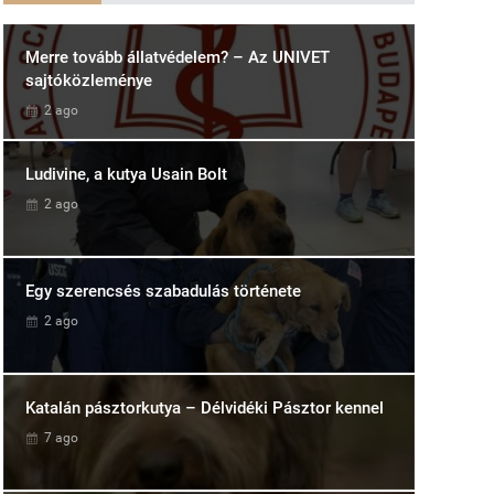
Merre tovább állatvédelem? – Az UNIVET
sajtóközleménye
2 ago
Ludivine, a kutya Usain Bolt
2 ago
Egy szerencsés szabadulás története
2 ago
Katalán pásztorkutya – Délvidéki Pásztor kennel
7 ago