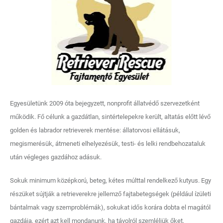
Egyesületünk 2009 óta bejegyzett, nonprofit állatvédő szervezetként
működik. Fő célunk a gazdátlan, sintértelepekre került, altatás előtt lévő
golden és labrador retrieverek mentése: állatorvosi ellátásuk,
megismerésük, átmeneti elhelyezésük, testi- és lelki rendbehozataluk
után végleges gazdához adásuk.
Sokuk minimum középkorú, beteg, kétes múlttal rendelkező kutyus. Egy
részüket sújtják a retrieverekre jellemző fajtabetegségek (például ízületi
bántalmak vagy szemproblémák), sokukat idős korára dobta el magától
gazdája, ezért azt kell mondanunk, ha távolról szemléljük őket,