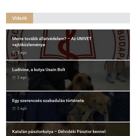
Videók
Merre tovább állatvédelem? – Az UNIVET
sajtóközleménye
2 ago
Ludivine, a kutya Usain Bolt
2 ago
Egy szerencsés szabadulás története
2 ago
Katalán pásztorkutya – Délvidéki Pásztor kennel