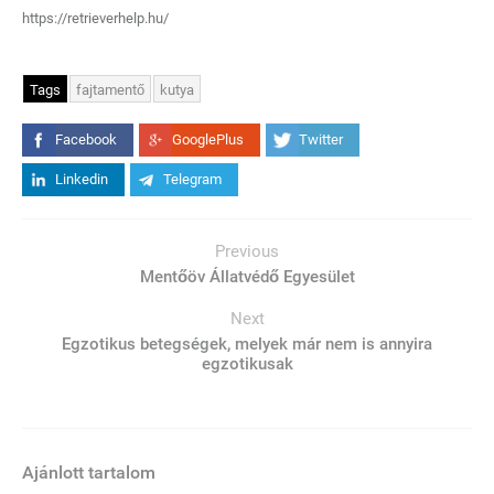
https://retrieverhelp.hu/
Tags
fajtamentő
kutya
Facebook
GooglePlus
Twitter
Linkedin
Telegram
Previous
Mentőöv Állatvédő Egyesület
Next
Egzotikus betegségek, melyek már nem is annyira
egzotikusak
Ajánlott tartalom