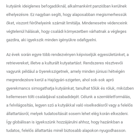
kutyáink ideiglenes befogadóknál, alkalmanként panzióban kerülnek
elhelyezésre. Ez nagyban segíti, hogy alaposabban megismerhessük
őket, viszont férőhelyeink számát limitálja. Mindenesetre védenceink
végtelenül hálásak, hogy családi környezetben várhatnak a végleges
gazdira, aki igyekszik minden igényükre odafigyelni.
Az évek során egyre több rendezvényen képviseljük egyesületünket, a
retrievereket, illetve a kulturált kutyatartást. Rendszeres résztvevői
vagyunk például a Gyerekszigetnek, amely minden júniusi hétvégén
megrendezésre kerül a Hajógyári-szigeten, ahol sok-sok apró
gyerekmancs simogathatja kutyáinkat, tanulhat tőlük és róluk, miközben
kellemesen tölti családjával szabadidejét. Célunk a szemléletformálás,
a felvilágosítás, legyen szó a kutyákkal való viselkedésről vagy a felelős
állattartásról, melyek tudatosítását sosem lehet elég korán elkezdeni.
Így globálisan is igyekszünk hozzájárulni ahhoz, hogy hazánkban a
tudatos, felelős állattartás minél biztosabb alapokon nyugodhasson.