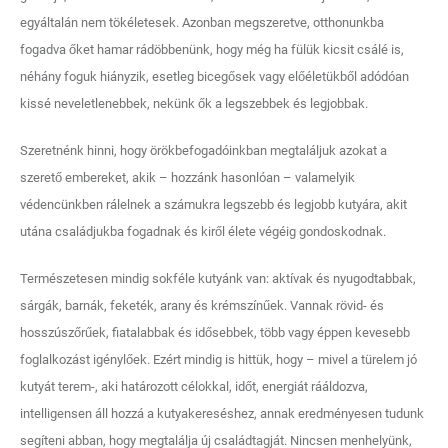
egyáltalán nem tökéletesek. Azonban megszeretve, otthonunkba
fogadva őket hamar rádöbbenünk, hogy még ha fülük kicsit csálé is,
néhány foguk hiányzik, esetleg bicegősek vagy előéletükből adódóan
kissé neveletlenebbek, nekünk ők a legszebbek és legjobbak.
Szeretnénk hinni, hogy örökbefogadóinkban megtaláljuk azokat a
szerető embereket, akik – hozzánk hasonlóan – valamelyik
védencünkben rálelnek a számukra legszebb és legjobb kutyára, akit
utána családjukba fogadnak és kiről élete végéig gondoskodnak.
Természetesen mindig sokféle kutyánk van: aktívak és nyugodtabbak,
sárgák, barnák, feketék, arany és krémszínűek. Vannak rövid- és
hosszúszőrűek, fiatalabbak és idősebbek, több vagy éppen kevesebb
foglalkozást igénylőek. Ezért mindig is hittük, hogy – mivel a türelem jó
kutyát terem-, aki határozott célokkal, időt, energiát rááldozva,
intelligensen áll hozzá a kutyakereséshez, annak eredményesen tudunk
segíteni abban, hogy megtalálja új családtagját. Nincsen menhelyünk,