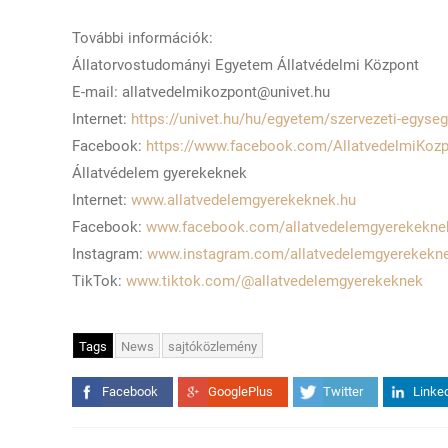
További információk:
Állatorvostudományi Egyetem Állatvédelmi Központ
E-mail: allatvedelmikozpont@univet.hu
Internet:
https://univet.hu/hu/egyetem/szervezeti-egyse
Facebook:
https://www.facebook.com/AllatvedelmiKozp
Állatvédelem gyerekeknek
Internet:
www.allatvedelemgyerekeknek.hu
Facebook:
www.facebook.com/allatvedelemgyerekekne
Instagram:
www.instagram.com/allatvedelemgyerekekn
TikTok:
www.tiktok.com/@allatvedelemgyerekeknek
Tags
News
sajtóközlemény
Facebook
GooglePlus
Twitter
Linke