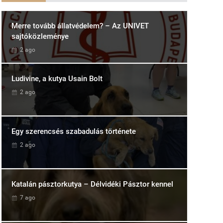
Merre tovább állatvédelem? – Az UNIVET
sajtóközleménye
2 ago
Ludivine, a kutya Usain Bolt
2 ago
Egy szerencsés szabadulás története
2 ago
Katalán pásztorkutya – Délvidéki Pásztor kennel
7 ago