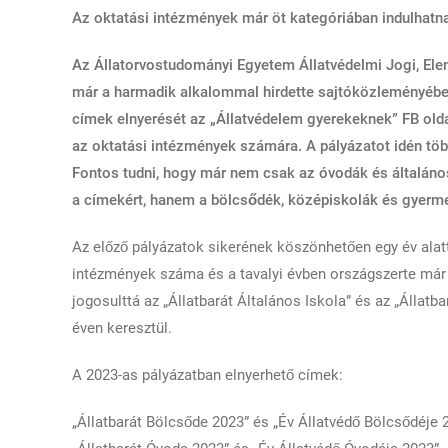
Az oktatási intézmények már öt kategóriában indulhatna
Az Állatorvostudományi Egyetem Állatvédelmi Jogi, El
már a harmadik alkalommal hirdette sajtóközleményében 
címek elnyerését az „Állatvédelem gyerekeknek” FB old
az oktatási intézmények számára. A pályázatot idén több
Fontos tudni, hogy már nem csak az óvodák és általáno
a címekért, hanem a bölcsődék, középiskolák és gyerm
Az előző pályázatok sikerének köszönhetően egy év alat
intézmények száma és a tavalyi évben országszerte már 
jogosulttá az „Állatbarát Általános Iskola” és az „Állat
éven keresztül.
A 2023-as pályázatban elnyerhető címek:
„Állatbarát Bölcsőde 2023” és „Év Állatvédő Bölcsődéje 