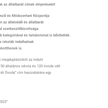
k az állatbarát címek elnyeréséért
emző és Módszertani Központja
az állatvédő és állatbarát
al szerkesztőbizottsága
 kategóriával és tartalommal is bővítették.
s iskolák indulhatnak
ekotthonok is.
t megduplázódott az induló
50 általános iskola és 120 óvoda vált
barát Óvoda” cím használatára egy
2023”