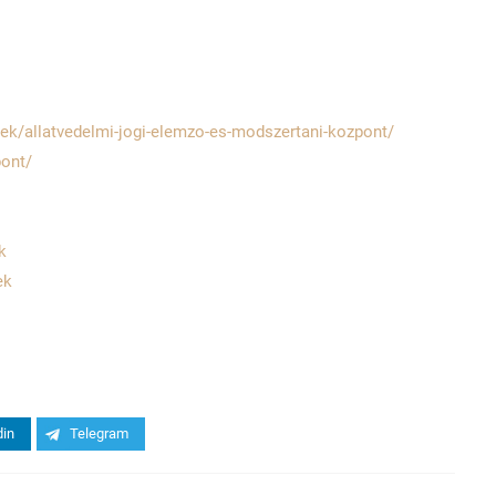
gek/allatvedelmi-jogi-elemzo-es-modszertani-kozpont/
ont/
k
ek
din
Telegram