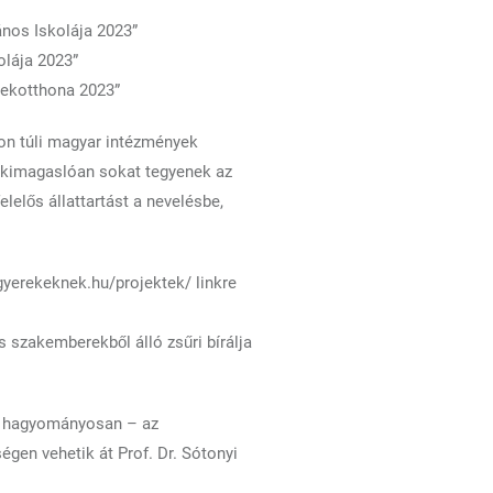
ános Iskolája 2023”
olája 2023”
mekotthona 2023”
ron túli magyar intézmények
y kimagaslóan sokat tegyenek az
elelős állattartást a nevelésbe,
mgyerekeknek.hu/projektek/ linkre
 szakemberekből álló zsűri bírálja
ár hagyományosan – az
en vehetik át Prof. Dr. Sótonyi