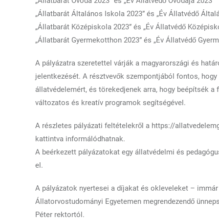
„Állatbarát Óvoda 2023” és „Év Állatvédő Óvodája 2023”
„Állatbarát Általános Iskola 2023” és „Év Állatvédő Által
„Állatbarát Középiskola 2023” és „Év Állatvédő Középisk
„Állatbarát Gyermekotthon 2023” és „Év Állatvédő Gyer
A pályázatra szeretettel várják a magyarországi és hatá
jelentkezését. A résztvevők szempontjából fontos, hog
állatvédelemért, és törekedjenek arra, hogy beépítsék a f
változatos és kreatív programok segítségével.
A részletes pályázati feltételekről a https://allatvedele
kattintva informálódhatnak.
A beérkezett pályázatokat egy állatvédelmi és pedagógus
el.
A pályázatok nyertesei a díjakat és okleveleket – imm
Állatorvostudományi Egyetemen megrendezendő ünnepség
Péter rektortól.