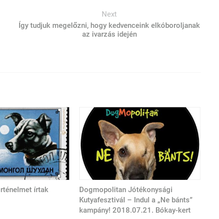
Next
Így tudjuk megelőzni, hogy kedvenceink elkóboroljanak
az ivarzás idején
örténelmet írtak
Dogmopolitan Jótékonysági
Kutyafesztivál – Indul a „Ne bánts”
kampány! 2018.07.21. Bókay-kert