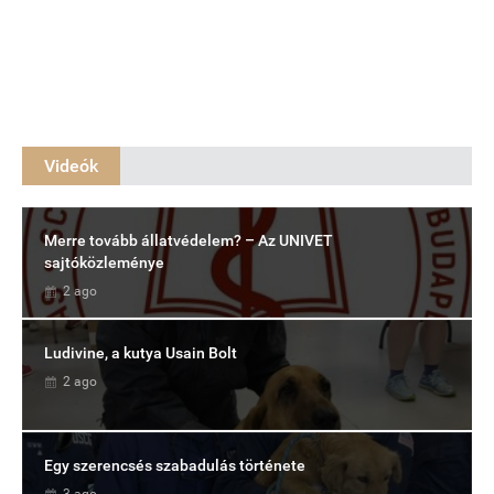
Videók
Merre tovább állatvédelem? – Az UNIVET
sajtóközleménye
2 ago
Ludivine, a kutya Usain Bolt
2 ago
Egy szerencsés szabadulás története