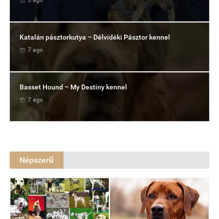
3 ago
Katalán pásztorkutya – Délvidéki Pásztor kennel
7 ago
Basset Hound – My Destiny kennel
7 ago
Népszerű