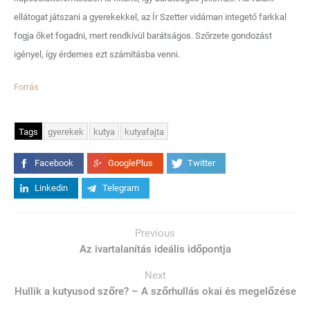
ellátogat játszani a gyerekekkel, az Ír Szetter vidáman integető farkkal
fogja őket fogadni, mert rendkívül barátságos. Szőrzete gondozást
igényel, így érdemes ezt számításba venni.
Forrás
Tags
gyerekek
kutya
kutyafajta
Facebook
GooglePlus
Twitter
Linkedin
Telegram
Previous
Az ivartalanítás ideális időpontja
Next
Hullik a kutyusod szőre? – A szőrhullás okai és megelőzése