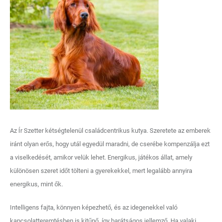
Az Ír Szetter kétségtelenül családcentrikus kutya. Szeretete az emberek
iránt olyan erős, hogy utál egyedül maradni, de cserébe kompenzálja ezt
a viselkedését, amikor velük lehet. Energikus, játékos állat, amely
különösen szeret időt tölteni a gyerekekkel, mert legalább annyira
energikus, mint ők.
Intelligens fajta, könnyen képezhető, és az idegenekkel való
kapcsolatteremtésben is kitűnő, így barátságos jellemző. Ha valaki