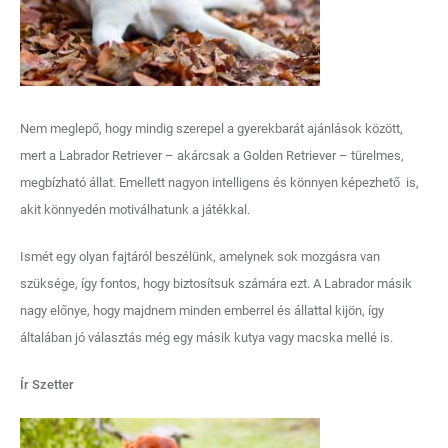
Nem meglepő, hogy mindig szerepel a gyerekbarát ajánlások között,
mert a Labrador Retriever – akárcsak a Golden Retriever – türelmes,
megbízható állat. Emellett nagyon intelligens és könnyen képezhető is,
akit könnyedén motiválhatunk a játékkal.
Ismét egy olyan fajtáról beszélünk, amelynek sok mozgásra van
szüksége, így fontos, hogy biztosítsuk számára ezt. A Labrador másik
nagy előnye, hogy majdnem minden emberrel és állattal kijön, így
általában jó választás még egy másik kutya vagy macska mellé is.
Ír Szetter