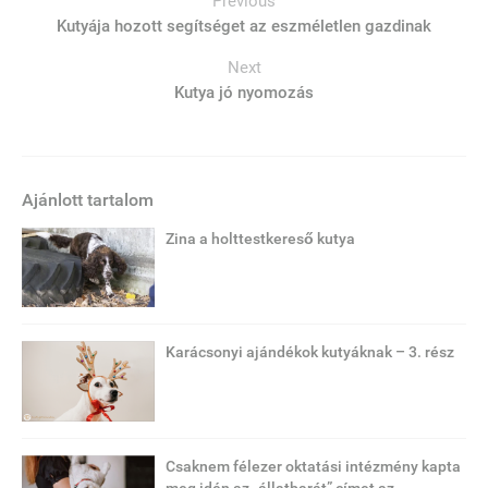
Previous
Kutyája hozott segítséget az eszméletlen gazdinak
Next
Kutya jó nyomozás
Ajánlott tartalom
Zina a holttestkereső kutya
Karácsonyi ajándékok kutyáknak – 3. rész
Csaknem félezer oktatási intézmény kapta
meg idén az „állatbarát” címet az