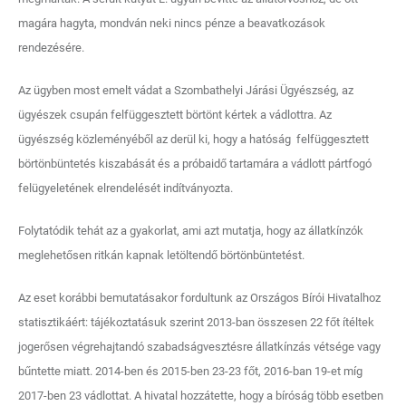
magára hagyta, mondván neki nincs pénze a beavatkozások
rendezésére.
Az ügyben most emelt vádat a Szombathelyi Járási Ügyészség, az
ügyészek csupán felfüggesztett börtönt kértek a vádlottra. Az
ügyészség közleményéből az derül ki, hogy a hatóság felfüggesztett
börtönbüntetés kiszabását és a próbaidő tartamára a vádlott pártfogó
felügyeletének elrendelését indítványozta.
Folytatódik tehát az a gyakorlat, ami azt mutatja, hogy az állatkínzók
meglehetősen ritkán kapnak letöltendő börtönbüntetést.
Az eset korábbi bemutatásakor fordultunk az Országos Bírói Hivatalhoz
statisztikáért: tájékoztatásuk szerint 2013-ban összesen 22 főt ítéltek
jogerősen végrehajtandó szabadságvesztésre állatkínzás vétsége vagy
bűntette miatt. 2014-ben és 2015-ben 23-23 főt, 2016-ban 19-et míg
2017-ben 23 vádlottat. A hivatal hozzátette, hogy a bíróság több esetben