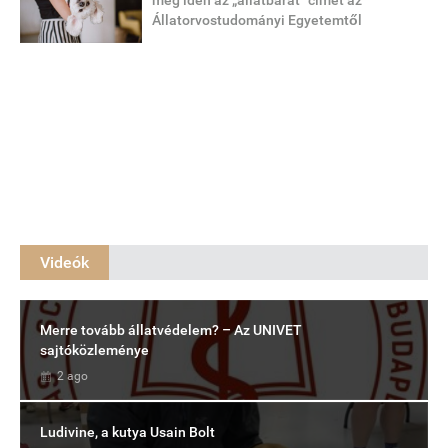
Állatorvostudományi Egyetemtől
Videók
Merre tovább állatvédelem? – Az UNIVET
sajtóközleménye
2 ago
Ludivine, a kutya Usain Bolt