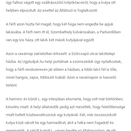
úgy falhoz vágott egy szálkásszőrű kölyöktacskót, hogy a kutya ott
helyben elpusztult. Az esettel az Átlátszó is foglalkozott.
A férfi azon húzta fel magát, hogy két húga nem engedte be apjuk
lakásába. A férfi nem itt él, Szombathely külvárosában, a Parkerdőben
van egy kis háza, ott lakik két másik kutyájával együtt.
Azon a vasárnap zaklatottan érkezett a Szűrcsapó utcai lakótelepi
házba. Az Ugytudjuk.hu helyi portálnak a szomszédok úgy nyilatkoztak,
hogy a férfi rendszeresen jár ebben a házban, a többi lakó fél is tőle,
mivel hangos, zajos, többször kiabál. Azon a vasárnapon is hasonló
történt.
A harminc év körüli L. egy interjúban elismerte, hogy volt már börtönben,
késelés miatt. A helyi állatvédők pedig azt mesélték, hogy felelőtlensége
miatt kellett közbeavatkozniuk egy kutyánál. Két, már összeszokott
kutya közé rakott be egy harmadikat, akit a falka nem fogadott és
megmarták. A sérült kutyát L. ugyan bevitte az állatorvoshoz, de ott