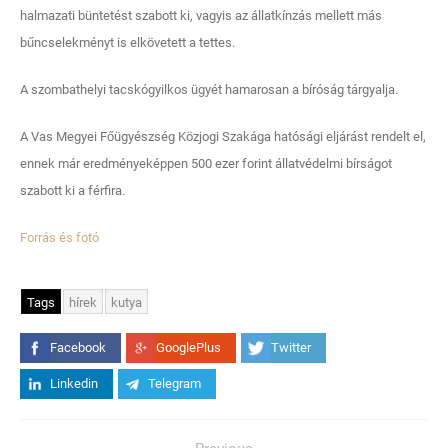
halmazati büntetést szabott ki, vagyis az állatkínzás mellett más
bűncselekményt is elkövetett a tettes.
A szombathelyi tacskógyilkos ügyét hamarosan a bíróság tárgyalja.
A Vas Megyei Főügyészség Közjogi Szakága hatósági eljárást rendelt el,
ennek már eredményeképpen 500 ezer forint állatvédelmi bírságot
szabott ki a férfira.
Forrás és fotó
Tags
hírek
kutya
Facebook
GooglePlus
Twitter
Linkedin
Telegram