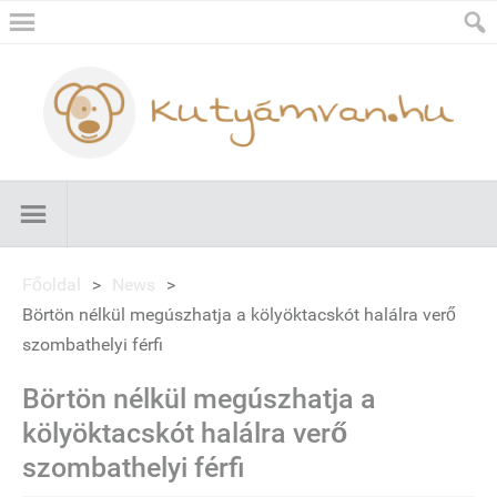
Főoldal
>
News
>
Börtön nélkül megúszhatja a kölyöktacskót halálra verő
szombathelyi férfi
Börtön nélkül megúszhatja a
kölyöktacskót halálra verő
szombathelyi férfi