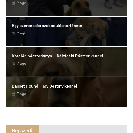
2 ago
Egy szerencsés szabadulás története
2 ago
Katalán pásztorkutya – Délvidéki Pásztor kennel
7 ago
Basset Hound – My Destiny kennel
7 ago
Népszerű