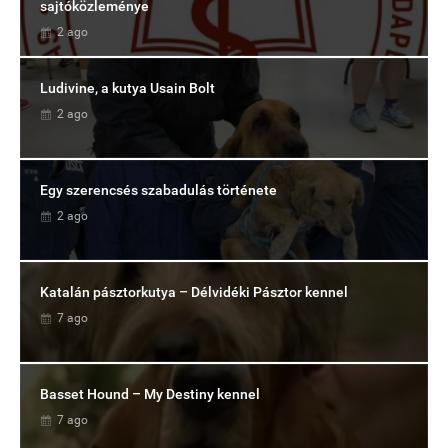
sajtóközleménye
2 ago
Ludivine, a kutya Usain Bolt
2 ago
Egy szerencsés szabadulás története
2 ago
Katalán pásztorkutya – Délvidéki Pásztor kennel
7 ago
Basset Hound – My Destiny kennel
7 ago