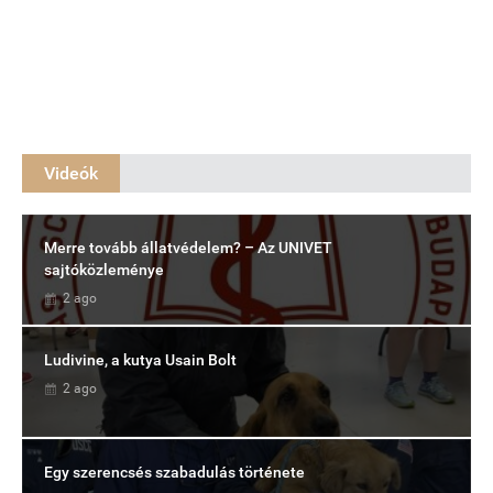
Videók
Merre tovább állatvédelem? – Az UNIVET
sajtóközleménye
2 ago
Ludivine, a kutya Usain Bolt
2 ago
Egy szerencsés szabadulás története