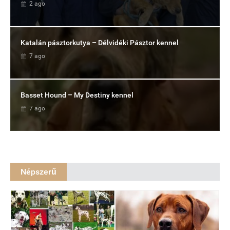
2 ago
Katalán pásztorkutya – Délvidéki Pásztor kennel
7 ago
Basset Hound – My Destiny kennel
7 ago
Népszerű