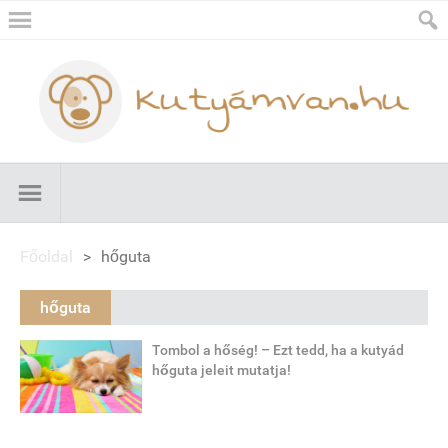
Főoldal
>
hőguta
hőguta
Tombol a hőség! – Ezt tedd, ha a kutyád
hőguta jeleit mutatja!