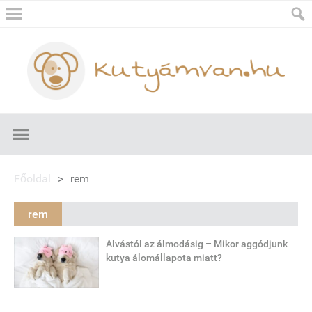
Főoldal
>
rem
rem
Alvástól az álmodásig – Mikor aggódjunk
kutya álomállapota miatt?