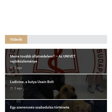
Videók
Merre tovább állatvédelem? – Az UNIVET
sajtóközleménye
2 ago
Ludivine, a kutya Usain Bolt
2 ago
Egy szerencsés szabadulás története