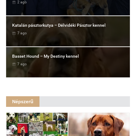
2 ago
Katalán pásztorkutya – Délvidéki Pásztor kennel
7 ago
Basset Hound – My Destiny kennel
7 ago
Népszerű