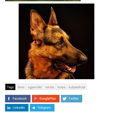
Tags
drrex
egyesület
iskola
kutya
kutyaiskola
Facebook
GooglePlus
Twitter
Linkedin
Telegram