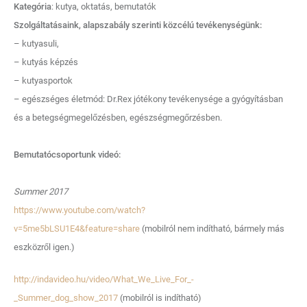
Kategória
: kutya, oktatás, bemutatók
Szolgáltatásaink, alapszabály szerinti közcélú tevékenységünk:
– kutyasuli,
– kutyás képzés
– kutyasportok
– egészséges életmód: Dr.Rex jótékony tevékenysége a gyógyításban
és a betegségmegelőzésben, egészségmegőrzésben.
Bemutatócsoportunk videó:
Summer 2017
https://www.youtube.com/watch?
v=5me5bLSU1E4&feature=share
(mobilról nem indítható, bármely más
eszközről igen.)
http://indavideo.hu/video/What_We_Live_For_-
_Summer_dog_show_2017
(mobilról is indítható)