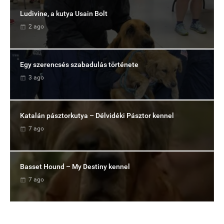
Ludivine, a kutya Usain Bolt
2 ago
Egy szerencsés szabadulás története
3 ago
Katalán pásztorkutya – Délvidéki Pásztor kennel
7 ago
Basset Hound – My Destiny kennel
7 ago