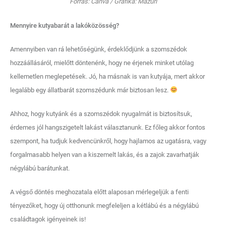
Forrás: Canva / Grafika: Mazuri
Mennyire kutyabarát a lakóközösség?
Amennyiben van rá lehetőségünk, érdeklődjünk a szomszédok
hozzáállásáról, mielőtt döntenénk, hogy ne érjenek minket utólag
kellemetlen meglepetések. Jó, ha másnak is van kutyája, mert akkor
legalább egy állatbarát szomszédunk már biztosan lesz.
Ahhoz, hogy kutyánk és a szomszédok nyugalmát is biztosítsuk,
érdemes jól hangszigetelt lakást választanunk. Ez főleg akkor fontos
szempont, ha tudjuk kedvencünkről, hogy hajlamos az ugatásra, vagy
forgalmasabb helyen van a kiszemelt lakás, és a zajok zavarhatják
négylábú barátunkat.
A végső döntés meghozatala előtt alaposan mérlegeljük a fenti
tényezőket, hogy új otthonunk megfeleljen a kétlábú és a négylábú
családtagok igényeinek is!