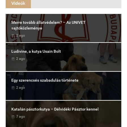
Videók
Merre tovább állatvédelem? – Az UNIVET
sajtóközleménye
2 ago
Ludivine, a kutya Usain Bolt
2 ago
Egy szerencsés szabadulás története
2 ago
Katalán pásztorkutya – Délvidéki Pásztor kennel
7 ago