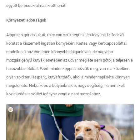
együtt keressük álmaink otthonát!
Környezeti adottságok
Alaposan gondoljuk át, mire van szükségünk, és tegyünk felfedező
körutat a kiszemelt ingatlan környékén! Kertes vagy kertkapcsolattal
rendelkező ház esetében könnyebb dolgunk van, de nagyobb
mozgásigényű kutyák esetében az udvar megléte sem pótolja teljesen a
hosszabb sétákat. Ezért mindenképpen nézzük meg, van-e a közelben
olyan zöld terület (park, kutyafuttató), ahol a mindennapi séta könnyen
megoldható. Nekünk és a kutyánknak is nagy segítség, ha nem kell
közlekedési eszközt igénybe venni a napi mozgáshoz.