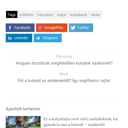
Tags
költözés
környezet
kutya
kutyabarát
lakás
Facebook
GooglePlus
Twitter
Linkedin
Telegram
Previous
Hogyan tisztítsuk megfelelően kutyánk nyakörvét?
Next
Fél a kutyád az emberektől? Így segíthetsz rajta!
Ajánlott tartalom
Ez a kutyafajta nem való családoknak, ha
gyerek is van a háznál – szakértői