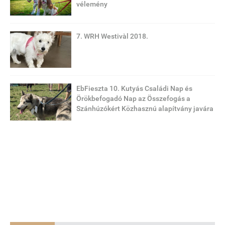
vélemény
7. WRH Westivàl 2018.
EbFieszta 10. Kutyás Családi Nap és
Örökbefogadó Nap az Összefogás a
Szánhúzókért Közhasznú alapítvány javára