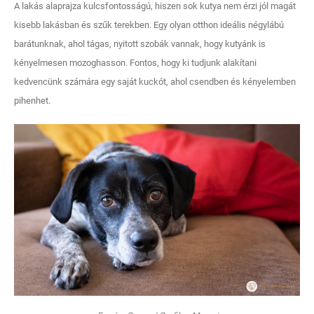
A lakás alaprajza kulcsfontosságú, hiszen sok kutya nem érzi jól magát
kisebb lakásban és szűk terekben. Egy olyan otthon ideális négylábú
barátunknak, ahol tágas, nyitott szobák vannak, hogy kutyánk is
kényelmesen mozoghasson. Fontos, hogy ki tudjunk alakítani
kedvencünk számára egy saját kuckót, ahol csendben és kényelemben
pihenhet.