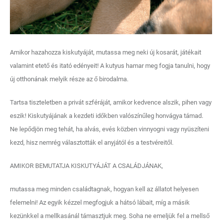
Amikor hazahozza kiskutyáját, mutassa meg neki új kosarát, játékait
valamint etető és itató edényeit! A kutyus hamar meg fogja tanulni, hogy
új otthonának melyik része az ő birodalma.
Tartsa tiszteletben a privát szféráját, amikor kedvence alszik, pihen vagy
eszik! Kiskutyájának a kezdeti időkben valószínűleg honvágya támad.
Ne lepődjön meg tehát, ha alvás, evés közben vinnyogni vagy nyüszíteni
kezd, hisz nemrég választották el anyjától és a testvéreitől.
AMIKOR BEMUTATJA KISKUTYÁJÁT A CSALÁDJÁNAK,
mutassa meg minden családtagnak, hogyan kell az állatot helyesen
felemelni! Az egyik kézzel megfogjuk a hátsó lábait, míg a másik
kezünkkel a mellkasánál támasztjuk meg. Soha ne emeljük fel a mellső