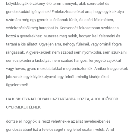
kölyökkutyák érzékeny, élő teremtmények, akik szeretetet és
gondoskodást igényelnek! Emlékeztesse őket arra, hogy egy kiskutya
számára még egy gyerek is óriásnak tűnik, és ezért félelmében,
védekezésből még haraphat is. Kedvencét fokozatosan szoktassa
hozzá a gyerekekhez. Mutassa meg nekik, hogyan kell felemelni és
tartani a kis állatot. Ügyeljen arra, nehogy füleinél, vagy orránál fogva
rángassák. A gyerekeknek nem szabad sem nyomkodni, sem szurkálni,
sem csipkedni a kiskutyát, nem szabad hangos, fenyegető zajokkal
vagy heves, gyors mozdulatokkal megrémiszteniük. Amikor kisgyerekek
játszanak egy kölyökkutyával, egy felnőtt mindig kísérje őket
figyelemmel!
HA KISKUTYÁJÁT OLYAN HÁZTARTÁSBA HOZZA, AHOL IDŐSEBB
GYERMEKEK ÉLNEK,
döntse el, hogy ők is részt vehetnek-e az állat nevelésében és
gondozásában! Ezt a felelősséget meg lehet osztani velük. Arról