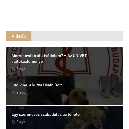
Videók
Merre tovább állatvédelem? – Az UNIVET
sajtóközleménye
2 ago
Ludivine, a kutya Usain Bolt
2 ago
Egy szerencsés szabadulás története
2 ago