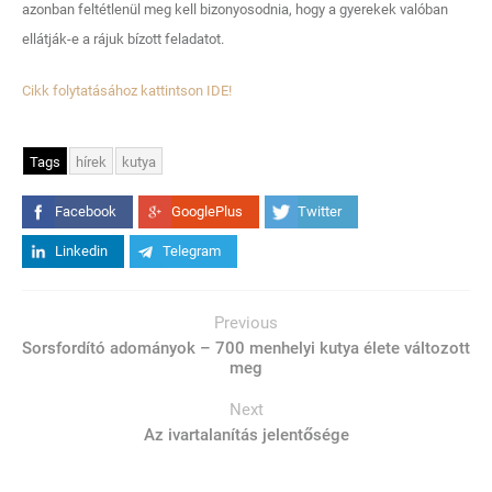
azonban feltétlenül meg kell bizonyosodnia, hogy a gyerekek valóban
ellátják-e a rájuk bízott feladatot.
Cikk folytatásához kattintson IDE!
Tags
hírek
kutya
Facebook
GooglePlus
Twitter
Linkedin
Telegram
Previous
Sorsfordító adományok – 700 menhelyi kutya élete változott
meg
Next
Az ivartalanítás jelentősége