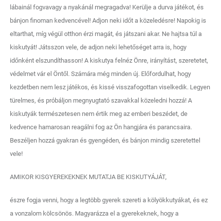
lábainál fogvavagy a nyakánál megragadva! Kerülje a durva játékot, és
bánjon finoman kedvencével! Adjon neki időt a közeledésre! Napokig is
eltarthat, míg végül otthon érzi magát, és játszani akar. Ne hajtsa túl a
kiskutyát! Játsszon vele, de adjon neki lehetőséget arra is, hogy
időnként elszundíthasson! A kiskutya felnéz Önre, irányítást, szeretetet,
védelmet vár el Öntől. Számára még minden új. Előfordulhat, hogy
kezdetben nem lesz játékos, és kissé visszafogottan viselkedik. Legyen
türelmes, és próbáljon megnyugtató szavakkal közeledni hozzá! A
kiskutyák természetesen nem értik meg az emberi beszédet, de
kedvence hamarosan reagálni fog az Ön hangjára és parancsaira.
Beszéljen hozzá gyakran és gyengéden, és bánjon mindig szeretettel
vele!
AMIKOR KISGYEREKEKNEK MUTATJA BE KISKUTYÁJÁT,
észre fogja venni, hogy a legtöbb gyerek szereti a kölyökkutyákat, és ez
a vonzalom kölcsönös. Magyarázza el a gyerekeknek, hogy a