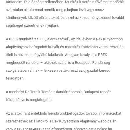
társadalmi felelősség szellemében. Munkájuk során a fővárosi rendőrök
számtalan alkalommal mentik meg a bajban lévő vagy rossz
körülmények között élő állatokat, és ezzel az kezdeményezéssel további
segítséget szeretnének nyújtani.
A BRFK munkatársai 33 „jelentkezővel”, az idei évben a Rex Kutyaotthon
Alapítványhoz befogadott kutyák és macskák fotózásán vettek részt, és
ételt is hoztak a négylábú lakóknak. Ahogyan tavaly is, a BRFK
megbecsült rendőrei – akiknek szülei is a Budapesti Rendőrség
szolgálatában állnak – lelkesen vettek részt az új gazdát kereső
feladatban.
A menhelyt Dr. Terdik Tamás r. dandártábornok, Budapest rendőr
főkapitánya is meglátogatta.
Az állatok iránt érdeklődő leendő örökbefogadók további információkat
szerezhetnek az állatokról a Rex Kutyaotthon Alapítvány weboldalán
vagy a 06-1/230-4080-as telefonszámon, ahogyan azt a police.hu