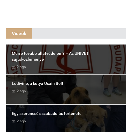
Videók
Merre tovább állatvédelem? – Az UNIVET
sajtóközleménye
2 ago
Ludivine, a kutya Usain Bolt
2 ago
Egy szerencsés szabadulás története
2 ago