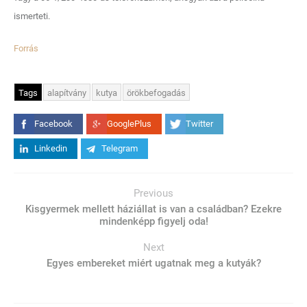
ismerteti.
Forrás
Tags
alapítvány
kutya
örökbefogadás
Facebook
GooglePlus
Twitter
Linkedin
Telegram
Previous
Kisgyermek mellett háziállat is van a családban? Ezekre
mindenképp figyelj oda!
Next
Egyes embereket miért ugatnak meg a kutyák?