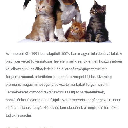
Az Innoreál Kft. 1991-ben alapított 100%-ban magyar tulajdonú vállalat. A
piaci igényeket folyamatosan figyelemmel kísérjük ennek köszönhetően
vállalkozásunk az állateledelek és állategészségügyi termékek
forgalmazásának a területén is jelentős szerepet tölt be. Kizárólag
prémium, magas minőségű, piacvezető márkákat forgalmazunk.
Termékeinket központi raktárunkból szállítjuk partnereinknek,
portfóliónkat folyamatosan újítjuk. Szakembereink segítségével minden
kisállattartónak, tenyésztőnek és kereskedőnek a megfelelő terméket
tudjuk javasolni.