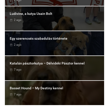
2 ago
Ludivine, a kutya Usain Bolt
2 ago
Egy szerencsés szabadulás története
2 ago
Katalán pásztorkutya – Délvidéki Pásztor kennel
7 ago
Basset Hound – My Destiny kennel
7 ago