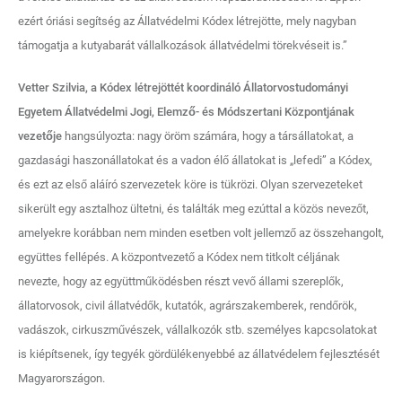
ezért óriási segítség az Állatvédelmi Kódex létrejötte, mely nagyban
támogatja a kutyabarát vállalkozások állatvédelmi törekvéseit is.”
Vetter Szilvia, a Kódex létrejöttét koordináló Állatorvostudományi
Egyetem Állatvédelmi Jogi, Elemző- és Módszertani Központjának
vezetője
hangsúlyozta: nagy öröm számára, hogy a társállatokat, a
gazdasági haszonállatokat és a vadon élő állatokat is „lefedi” a Kódex,
és ezt az első aláíró szervezetek köre is tükrözi. Olyan szervezeteket
sikerült egy asztalhoz ültetni, és találták meg ezúttal a közös nevezőt,
amelyekre korábban nem minden esetben volt jellemző az összehangolt,
együttes fellépés. A központvezető a Kódex nem titkolt céljának
nevezte, hogy az együttműködésben részt vevő állami szereplők,
állatorvosok, civil állatvédők, kutatók, agrárszakemberek, rendőrök,
vadászok, cirkuszművészek, vállalkozók stb. személyes kapcsolatokat
is kiépítsenek, így tegyék gördülékenyebbé az állatvédelem fejlesztését
Magyarországon.