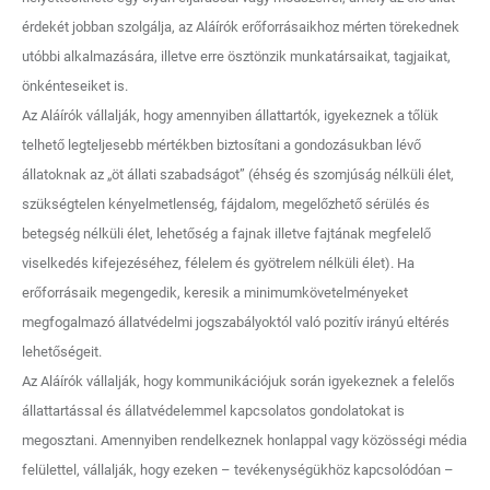
érdekét jobban szolgálja, az Aláírók erőforrásaikhoz mérten törekednek
utóbbi alkalmazására, illetve erre ösztönzik munkatársaikat, tagjaikat,
önkénteseiket is.
Az Aláírók vállalják, hogy amennyiben állattartók, igyekeznek a tőlük
telhető legteljesebb mértékben biztosítani a gondozásukban lévő
állatoknak az „öt állati szabadságot” (éhség és szomjúság nélküli élet,
szükségtelen kényelmetlenség, fájdalom, megelőzhető sérülés és
betegség nélküli élet, lehetőség a fajnak illetve fajtának megfelelő
viselkedés kifejezéséhez, félelem és gyötrelem nélküli élet). Ha
erőforrásaik megengedik, keresik a minimumkövetelményeket
megfogalmazó állatvédelmi jogszabályoktól való pozitív irányú eltérés
lehetőségeit.
Az Aláírók vállalják, hogy kommunikációjuk során igyekeznek a felelős
állattartással és állatvédelemmel kapcsolatos gondolatokat is
megosztani. Amennyiben rendelkeznek honlappal vagy közösségi média
felülettel, vállalják, hogy ezeken – tevékenységükhöz kapcsolódóan –