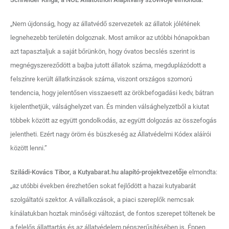
„Nem újdonság, hogy az állatvédő szervezetek az állatok jólétének
legnehezebb területén dolgoznak. Most amikor az utóbbi hónapokban
azt tapasztaljuk a saját bőrünkön, hogy óvatos becslés szerint is
megnégyszereződött a bajba jutott állatok száma, megduplázódott a
felszínre került állatkínzások száma, viszont országos szomorú
tendencia, hogy jelentősen visszaesett az örökbefogadási kedv, bátran
kijelenthetjük, válsághelyzet van. És minden válsághelyzetből a kiutat
többek között az együtt gondolkodás, az együtt dolgozás az összefogás
jelentheti. Ezért nagy öröm és büszkeség az Állatvédelmi Kódex aláírói
között lenni.”
Sziládi-Kovács Tibor
, a Kutyabarat.hu alapító-projektvezetője
elmondta:
„az utóbbi években érezhetően sokat fejlődött a hazai kutyabarát
szolgáltatói szektor. A vállalkozások, a piaci szereplők nemcsak
kínálatukban hoztak minőségi változást, de fontos szerepet töltenek be
a felelős állattartás és az állatvédelem népszerűsítésében is. Éppen