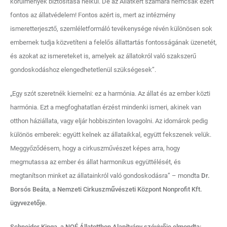
körülmények biztosítása nélkül. De az Állatkert számára nemcsak ezért
fontos az állatvédelem! Fontos azért is, mert az intézmény
ismeretterjesztő, szemléletformáló tevékenysége révén különösen sok
embernek tudja közvetíteni a felelős állattartás fontosságának üzenetét,
és azokat az ismereteket is, amelyek az állatokról való szakszerű
gondoskodáshoz elengedhetetlenül szükségesek”.
„Egy szót szeretnék kiemelni: ez a harmónia. Az állat és az ember közti
harmónia. Ezt a megfoghatatlan érzést mindenki ismeri, akinek van
otthon háziállata, vagy eljár hobbiszinten lovagolni. Az idomárok pedig
különös emberek: együtt kelnek az állataikkal, együtt fekszenek velük.
Meggyőződésem, hogy a cirkuszművészet képes arra, hogy
megmutassa az ember és állat harmonikus együttélését, és
megtanítson minket az állatainkról való gondoskodásra” – mondta
Dr.
Borsós Beáta
,
a Nemzeti Cirkuszművészeti Központ Nonprofit Kft.
ügyvezetője
.
Schneider Kinga, a NOÉ Állatotthon Alapítvány szóvivője elmondta: