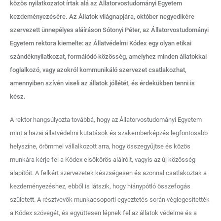
közös nyilatkozatot írtak alá az Állatorvostudományi Egyetem
kezdeményezésére. Az Állatok világnapjára, október negyedikére
szervezett ünnepélyes aláíráson Sótonyi Péter, az Állatorvostudományi
Egyetem rektora kiemelte: az Állatvédelmi Kódex egy olyan etikai
szándéknyilatkozat, formálódó közösség, amelyhez minden állatokkal
foglalkozó, vagy azokról kommunikáló szervezet csatlakozhat,
amennyiben szívén viseli az állatok jóllétét, és érdekükben tenni is
kész.
A rektor hangsúlyozta továbbá, hogy az Állatorvostudományi Egyetem
mint a hazai állatvédelmi kutatások és szakemberképzés legfontosabb
helyszíne, örömmel vállalkozott arra, hogy összegyűjtse és közös
munkára kérje fel a Kódex elsőkörös aláíróit, vagyis az új közösség
alapítóit. A felkért szervezetek készségesen és azonnal csatlakoztak a
kezdeményezéshez, ebből is látszik, hogy hiánypótló összefogás
született. A résztvevők munkacsoporti egyeztetés során véglegesítették
a Kódex szövegét, és együttesen lépnek fel az állatok védelme és a