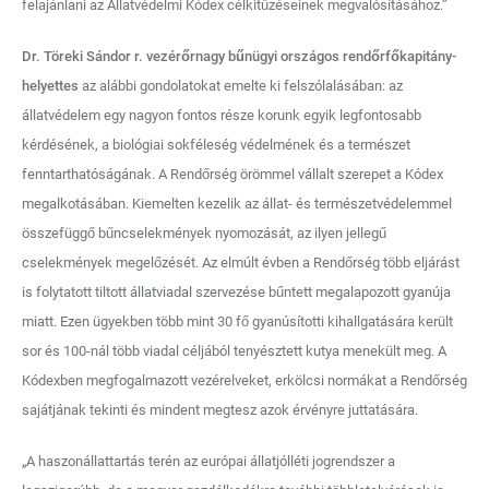
felajánlani az Állatvédelmi Kódex célkitűzéseinek megvalósításához.”
Dr. Töreki Sándor r. vezérőrnagy bűnügyi országos rendőrfőkapitány-
helyettes
az alábbi gondolatokat emelte ki felszólalásában: az
állatvédelem egy nagyon fontos része korunk egyik legfontosabb
kérdésének, a biológiai sokféleség védelmének és a természet
fenntarthatóságának. A Rendőrség örömmel vállalt szerepet a Kódex
megalkotásában. Kiemelten kezelik az állat- és természetvédelemmel
összefüggő bűncselekmények nyomozását, az ilyen jellegű
cselekmények megelőzését. Az elmúlt évben a Rendőrség több eljárást
is folytatott tiltott állatviadal szervezése bűntett megalapozott gyanúja
miatt. Ezen ügyekben több mint 30 fő gyanúsítotti kihallgatására került
sor és 100-nál több viadal céljából tenyésztett kutya menekült meg. A
Kódexben megfogalmazott vezérelveket, erkölcsi normákat a Rendőrség
sajátjának tekinti és mindent megtesz azok érvényre juttatására.
„A haszonállattartás terén az európai állatjólléti jogrendszer a