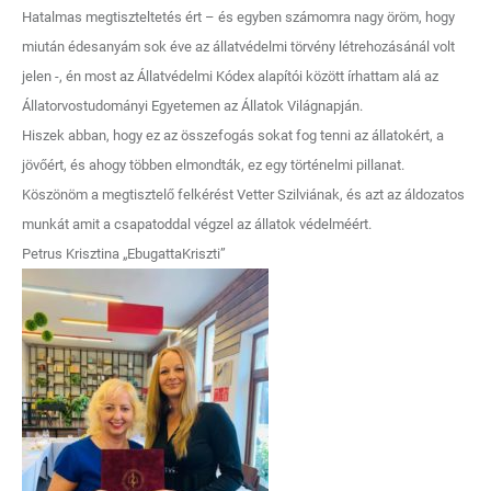
Hatalmas megtiszteltetés ért – és egyben számomra nagy öröm, hogy
miután édesanyám sok éve az állatvédelmi törvény létrehozásánál volt
jelen -, én most az Állatvédelmi Kódex alapítói között írhattam alá az
Állatorvostudományi Egyetemen az Állatok Világnapján.
Hiszek abban, hogy ez az összefogás sokat fog tenni az állatokért, a
jövőért, és ahogy többen elmondták, ez egy történelmi pillanat.
Köszönöm a megtisztelő felkérést Vetter Szilviának, és azt az áldozatos
munkát amit a csapatoddal végzel az állatok védelméért.
Petrus Krisztina „EbugattaKriszti”