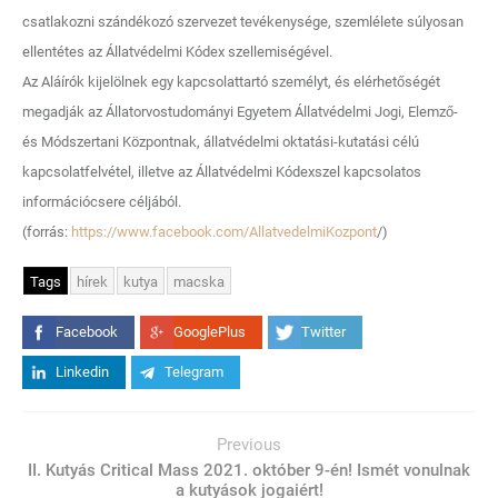
csatlakozni szándékozó szervezet tevékenysége, szemlélete súlyosan
ellentétes az Állatvédelmi Kódex szellemiségével.
Az Aláírók kijelölnek egy kapcsolattartó személyt, és elérhetőségét
megadják az Állatorvostudományi Egyetem Állatvédelmi Jogi, Elemző-
és Módszertani Központnak, állatvédelmi oktatási-kutatási célú
kapcsolatfelvétel, illetve az Állatvédelmi Kódexszel kapcsolatos
információcsere céljából.
(forrás:
https://www.facebook.com/AllatvedelmiKozpont
/)
Tags
hírek
kutya
macska
Facebook
GooglePlus
Twitter
Linkedin
Telegram
Previous
II. Kutyás Critical Mass 2021. október 9-én! Ismét vonulnak
a kutyások jogaiért!