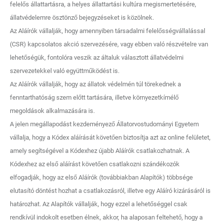
felelős állattartásra, a helyes állattartási kultúra megismertetésére,
állatvédelemre ösztönző bejegyzéseket is közölnek.
Az Aláírók vállalják, hogy amennyiben társadalmi felelősségvállalással
(CSR) kapcsolatos akció szervezésére, vagy ebben való részvételre van
lehetőségük, fontolóra veszik az általuk választott állatvédelmi
szervezetekkel való együttműködést is.
Az Aláírók vállalják, hogy az állatok védelmén túl törekednek a
fenntarthatóság szem előtt tartására, illetve környezetkímélő
megoldások alkalmazására is.
A jelen megállapodást kezdeményező Állatorvostudományi Egyetem
vállalja, hogy a Kódex aláírását követően biztosítja azt az online felületet,
amely segítségével a Kódexhez újabb Aláírók csatlakozhatnak. A
Kódexhez az első aláírást követően csatlakozni szándékozók
elfogadják, hogy az első Aláírók (továbbiakban Alapítók) többsége
elutasító döntést hozhat a csatlakozásról, illetve egy Aláíró kizárásáról is
határozhat. Az Alapítók vállalják, hogy ezzel a lehetőséggel csak
rendkívül indokolt esetben élnek, akkor, ha alaposan feltehető, hogy a