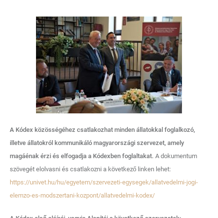
A Kódex közösségéhez csatlakozhat minden állatokkal foglalkozó,
illetve állatokról kommunikáló magyarországi szervezet, amely
magáénak érzi és elfogadja a Kódexben foglaltakat.
A dokumentum
szövegét elolvasni és csatlakozni a következő linken lehet:
https://univet.hu/hu/egyetem/szervezeti-egysegek/allatvedelmi-jogi-
elemzo-es-modszertani-kozpont/allatvedelmi-kodex/