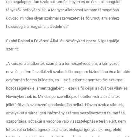
és megalapozottan szakmai kérdés legyen és ne érzelmi, hangulati
tényezők befolyásolják. A Magyar Állatorvosi Kamara támogatóan
üdvözöl minden olyan szakmai szervezetet és fórumot, ami ehhez
hozzásegíti a magyar állatvédelmet.”
Szabó Roland a Fővárosi Állat- és Növénykert operatív igazgatója
szerint:
„A korszerű állatkertek számára a természetvédelem, a környezeti
nevelés, a természetközeli szabadidős program biztosítása és a kutatás
egyformán fontos küldetés, és – az állatkertek nemzetközi szakmai
közösségének elismert tagjaként – ezek a fő céljai a Fővárosi Állat- és
Növénykertnek is. Mindez persze elképzelhetetlen volna az állatok
jóllétéről való szakszerű gondoskodás nélkül. Hiszen azok a sikerek,
amelyeket a városligeti intézmény számos veszélyeztetett faj tartása,
szaporítása, sőt akár a vadonba való visszatelepítése terén elért, nem
lettek volna lehetségesek az állatok biológiai igényeinek megfelelő