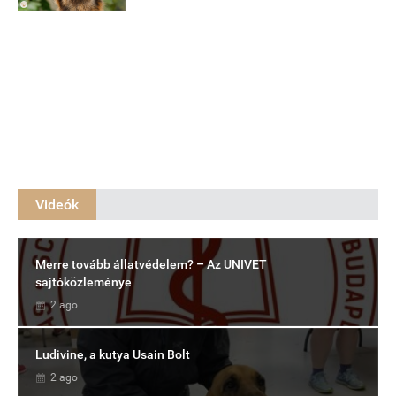
Videók
Merre tovább állatvédelem? – Az UNIVET
sajtóközleménye
2 ago
Ludivine, a kutya Usain Bolt
2 ago