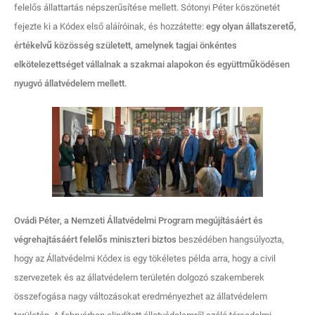
felelős állattartás népszerűsítése mellett. Sótonyi Péter köszönetét
fejezte ki a Kódex első aláíróinak, és hozzátette:
egy olyan állatszerető,
értékelvű közösség született, amelynek tagjai önkéntes
elkötelezettséget vállalnak a szakmai alapokon és együttműködésen
nyugvó állatvédelem mellett.
Ovádi Péter, a Nemzeti Állatvédelmi Program megújításáért és
végrehajtásáért felelős miniszteri biztos
beszédében hangsúlyozta,
hogy az Állatvédelmi Kódex is egy tökéletes példa arra, hogy a civil
szervezetek és az állatvédelem területén dolgozó szakemberek
összefogása nagy változásokat eredményezhet az állatvédelem