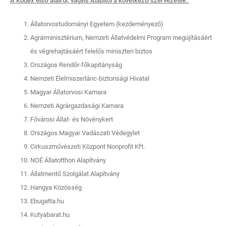
A Kódex első aláírói, vagyis Alapítói a következő szervezetek:
Állatorvostudományi Egyetem (kezdeményező)
Agrárminisztérium, Nemzeti Állatvédelmi Program megújításáért
és végrehajtásáért felelős miniszteri biztos
Országos Rendőr-főkapitányság
Nemzeti Élelmiszerlánc-biztonsági Hivatal
Magyar Állatorvosi Kamara
Nemzeti Agrárgazdasági Kamara
Fővárosi Állat- és Növénykert
Országos Magyar Vadászati Védegylet
Cirkuszművészeti Központ Nonprofit Kft.
NOÉ Állatotthon Alapítvány
Állatmentő Szolgálat Alapítvány
Hangya Közösség
Ebugatta.hu
Kutyabarat.hu