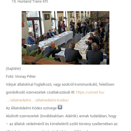
Hunland Trans Kft.
(Sajtóhír)
Fotó: Vinnay Péter
Várjuk állatokkal foglalkozó, vagy azokról kommunikáló, felelősen
gondolkodó szervezetek csatlakozását itt:
https://univet.hu/
…/allatvedelmi…/allatvedelmi-kodex/
Az Állatvédelmi Kódex szövege
Alulírott szervezetek (továbbiakban: Aláírók) annak tudatában, hogy
– az állatok védelméről és kíméletéről szóló törvény szellemében az