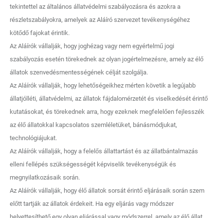
tekintettel az általános állatvédelmi szabályozásra és azokra a
részletszabályokra, amelyek az Aláíró szervezet tevékenységéhez
kötődő fajokat érintik.
Az Aláírók vállalják, hogy joghézag vagy nem egyértelmű jogi
szabályozás esetén törekednek az olyan jogértelmezésre, amely az élő
állatok szenvedésmentességének célját szolgálja.
Az Aláírók vállalják, hogy lehetőségeikhez mérten követik a legújabb
állatjólléti, állatvédelmi, az állatok fájdalomérzetét és viselkedését érintő
kutatásokat, és törekednek arra, hogy ezeknek megfelelően fejlesszék
az élő állatokkal kapcsolatos szemléletüket, bánásmódjukat,
technológiájukat.
Az Aláírók vállalják, hogy a felelős állattartást és az állatbántalmazás
elleni fellépés szükségességét képviselik tevékenységük és
megnyilatkozásaik során.
Az Aláírók vállalják, hogy élő állatok sorsát érintő eljárásaik során szem
előtt tartják az állatok érdekeit. Ha egy eljárás vagy módszer
helyettesíthető egy olyan eljárással vagy módszerrel, amely az élő állat