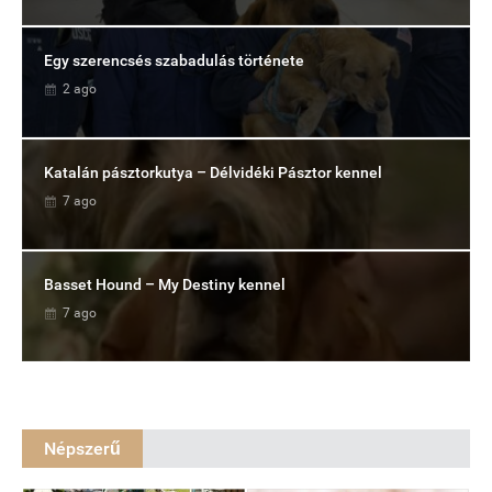
Egy szerencsés szabadulás története
2 ago
Katalán pásztorkutya – Délvidéki Pásztor kennel
7 ago
Basset Hound – My Destiny kennel
7 ago
Népszerű