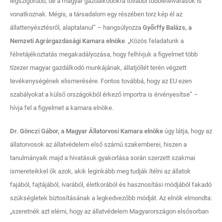
legszigorúbb, de a magyar gazdálkodókra további többletelvárások is
vonatkoznak. Mégis, a társadalom egy részében torz kép él az
állattenyésztésről, alaptalanul” – hangsúlyozza
Győrffy Balázs, a
Nemzeti Agrárgazdasági Kamara elnöke
. „Közös feladatunk a
félretájékoztatás megakadályozása, hogy felhívjuk a figyelmet több
tízezer magyar gazdálkodó munkájának, állatjóllét terén végzett
tevékenységének elismerésére. Fontos továbbá, hogy az EU ezen
szabályokat a külső országokból érkező importra is érvényesítse” –
hívja fel a figyelmet a kamara elnöke.
Dr. Gönczi Gábor, a Magyar Állatorvosi Kamara elnöke
úgy látja, hogy az
állatorvosok az állatvédelem első számú szakemberei, hiszen a
tanulmányaik majd a hivatásuk gyakorlása során szerzett szakmai
ismereteikkel ők azok, akik leginkább meg tudják ítélni az állatok
fajából, fajtájából, ivarából, életkorából és hasznosítási módjából fakadó
szükségletek biztosításának a legkedvezőbb módját. Az elnök elmondta:
„szeretnék azt elérni, hogy az állatvédelem Magyarországon elsősorban