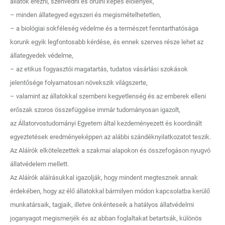
állatok érezni, szenvedni és örülni képes élőlények,
– minden állategyed egyszeri és megismételhetetlen,
– a biológiai sokféleség védelme és a természet fenntarthatósága
korunk egyik legfontosabb kérdése, és ennek szerves része lehet az
állategyedek védelme,
– az etikus fogyasztói magatartás, tudatos vásárlási szokások
jelentősége folyamatosan növekszik világszerte,
– valamint az állatokkal szembeni kegyetlenség és az emberek elleni
erőszak szoros összefüggése immár tudományosan igazolt,
az Állatorvostudományi Egyetem által kezdeményezett és koordinált
egyeztetések eredményeképpen az alábbi szándéknyilatkozatot teszik.
Az Aláírók elkötelezettek a szakmai alapokon és összefogáson nyugvó
állatvédelem mellett.
Az Aláírók aláírásukkal igazolják, hogy mindent megtesznek annak
érdekében, hogy az élő állatokkal bármilyen módon kapcsolatba kerülő
munkatársaik, tagjaik, illetve önkénteseik a hatályos állatvédelmi
joganyagot megismerjék és az abban foglaltakat betartsák, különös