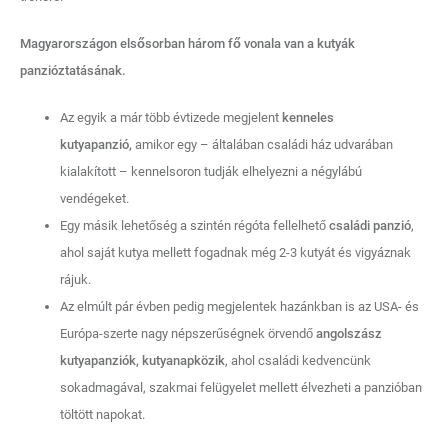
Magyarországon elsősorban három fő vonala van a kutyák
panzióztatásának.
Az egyik a már több évtizede megjelent
kenneles
kutyapanzió,
amikor egy – általában családi ház udvarában
kialakított – kennelsoron tudják elhelyezni a négylábú
vendégeket.
Egy másik lehetőség a szintén régóta fellelhető
családi panzió
,
ahol saját kutya mellett fogadnak még 2-3 kutyát és vigyáznak
rájuk.
Az elmúlt pár évben pedig megjelentek hazánkban is az USA- és
Európa-szerte nagy népszerűségnek örvendő
angolszász
kutyapanziók, kutyanapközik
, ahol családi kedvencünk
sokadmagával, szakmai felügyelet mellett élvezheti a panzióban
töltött napokat.