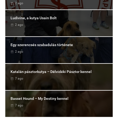
2 ago
Ludivine, a kutya Usain Bolt
2 ago
Egy szerencsés szabadulás története
2 ago
Katalán pásztorkutya – Délvidéki Pásztor kennel
7 ago
Basset Hound – My Destiny kennel
7 ago