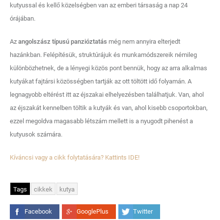
kutyussal és kellő közelségben van az emberi társaság a nap 24
órájában.
Az
angolszász típusú panzióztatás
még nem annyira elterjedt
hazánkban. Felépítésük, struktúrájuk és munkamódszereik némileg
különbözhetnek, de a lényegi közös pont bennük, hogy az arra alkalmas
kutyákat fajtársi közösségben tartják az ott töltött idő folyamán. A
legnagyobb eltérést itt az éjszakai elhelyezésben találhatjuk. Van, ahol
az éjszakát kennelben töltik a kutyák és van, ahol kisebb csoportokban,
ezzel megoldva magasabb létszám mellett is a nyugodt pihenést a
kutyusok számára.
Kíváncsi vagy a cikk folytatására? Kattints IDE!
Tags
cikkek
kutya
Facebook
GooglePlus
Twitter