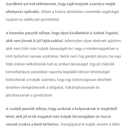
Gazdiként azt kell eldöntenünk, hogy saját kutyánk számára melyik
elhelyezés optimális.
Ebben a fontos döntésben szeretnék segítséget
nyújtani az alábbi pár gondolattal.
A kenneles panziók előnye, hogy olyan kisállatokat is tudnak fogadni,
akik nem jönnek ki jól fajtársaikkal.
Jellemzően olyan ebeknek ajánlom,
akik nem tűrik más kutyák társaságát és/ vagy a mindennapjaikban a
kinti tartáshoz vannak szoktatva. Nekik nem fog gondot okozni, ha napi
több órában nélkülözniük kell az emberi társaságot. Egy jól működő
kenneltartásos panzióban naponta legalább kétszer lehetőséget
biztosítanak a kutyák számára, hogy egy biztonságosan elkerített
területen elvégezhessék a dolgukat, futkározhassanak és
játszhassanak a gondozóval.
A családi panziók előnye, hogy azoknak a kutyusoknak is megfelelő
lehet, akik jól érzik magukat más kutyák társaságában és hozzá
vannak szokva a benti tartáshoz.
Energiájukat le tudják vezetni a többi