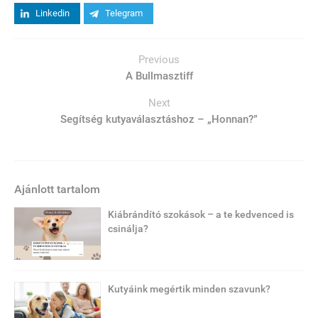
Linkedin
Telegram
Previous
A Bullmasztiff
Next
Segítség kutyaválasztáshoz – „Honnan?”
Ajánlott tartalom
Kiábrándító szokások – a te kedvenced is
csinálja?
Kutyáink megértik minden szavunk?